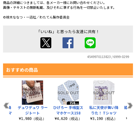
商品の詳細につきましては、各メーカー様にお問い合わせください。
画像・テキストの無断転載、及びそれに準ずる行為を一切禁止いたします。
©椋木ななつ・一迅社／わたてん製作委員会
「いいね」と思ったら友達に共有！
4549970113823 / 6999-0299
おすすめの商品
が舞い降
デュワデュワ ラー
ひげろー 手帳型ス
私に天使が舞い降
姫坂乃愛
帳型スマ
ジトート
マホケース158
りた！ Tシャツ
ッ
158
¥1,980（税込）
¥4,620（税込）
¥3,190（税込）
¥4,
（税込）