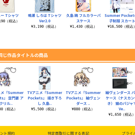
ー Tシャツ
鳴瀬 しろは Tシャツ
久島 鴎 フルカラーパ
Summer Pocke
Ver2.0
スケース
子制服 スカー
,190（税込）
¥3,190（税込）
¥1,430（税込）
¥16,500（税込
同じ作品タイトルの商品
ニメ『Summer
TVアニメ『Summer
TVアニメ『Summer
紬ヴェンダース 
ets』 空門蒼 ア
Pockets』 描き下ろ
Pockets』 紬ヴェン
ケース（ナスカン
クリル..
し 久島..
ダース ..
き） 猫のパジャ
Ve..
880（税込）
¥5,500（税込）
¥880（税込）
¥1,650（税込
ント規約
特定商取引に関する表記
プライ