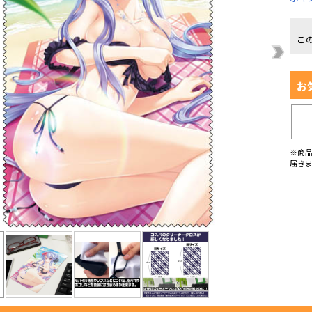
こ
お
※商
届き