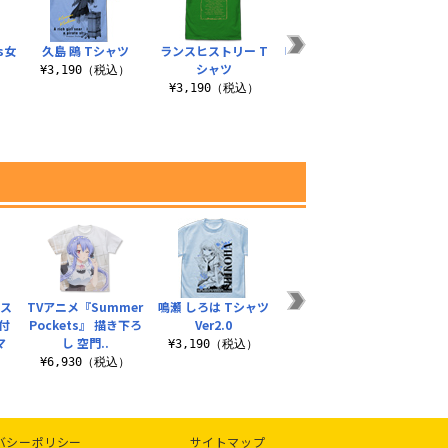
ts女
久島 鴎 Tシャツ
ランスヒストリー T
鳴瀬 しろは フルカラ
空門 
ト
シャツ
ーパスケース
¥3,190（税込）
）
¥3,190（税込）
¥1,430（税込）
¥1
パス
TVアニメ『Summer
鳴瀬 しろは Tシャツ
鳴瀬しろは 両面プリ
TVア
付
Pockets』 描き下ろ
Ver2.0
ントクッションカバ
Poc
マ
し 空門..
ー
¥3,190（税込）
¥6,930（税込）
¥3,300（税込）
¥1
）
バシーポリシー
サイトマップ