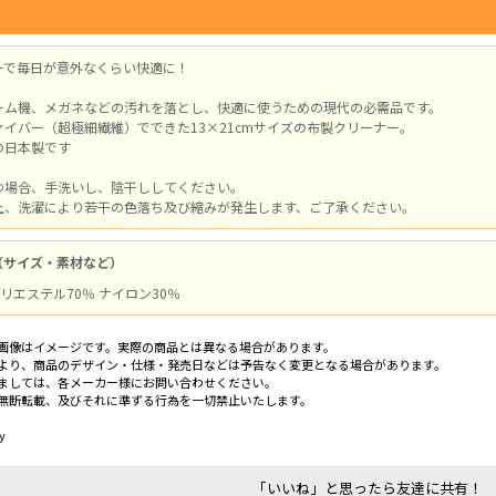
ーで毎日が意外なくらい快適に！
ーム機、メガネなどの汚れを落とし、快適に使うための現代の必需品です。
イバー（超極細繊維）でできた13×21cmサイズの布製クリーナー。
の日本製です
つ場合、手洗いし、陰干ししてください。
上、洗濯により若干の色落ち及び縮みが発生します、ご了承ください。
（サイズ・素材など）
/ ポリエステル70％ ナイロン30％
画像はイメージです。実際の商品とは異なる場合があります。
より、商品のデザイン・仕様・発売日などは予告なく変更となる場合があります。
ましては、各メーカー様にお問い合わせください。
無断転載、及びそれに準ずる行為を一切禁止いたします。
y
「いいね」と思ったら友達に共有！