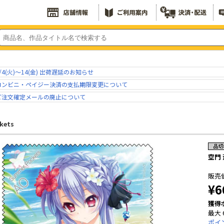
/4(火)～14(金) 出荷遅延のお知らせ
コンビニ・ペイジー決済の支払期限変更について
ご注文確定メールの廃止について
kets
空門 
販売
¥6
獲得
最大 
ポイ