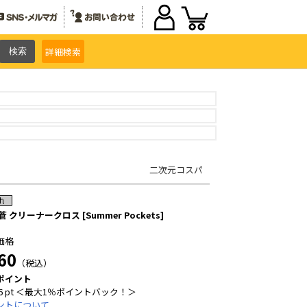
詳細
検索
二次元コスパ
蒼 クリーナークロス [Summer Pockets]
価格
60
（税込）
ポイント
6 pt ＜最大1％ポイントバック！＞
ントについて