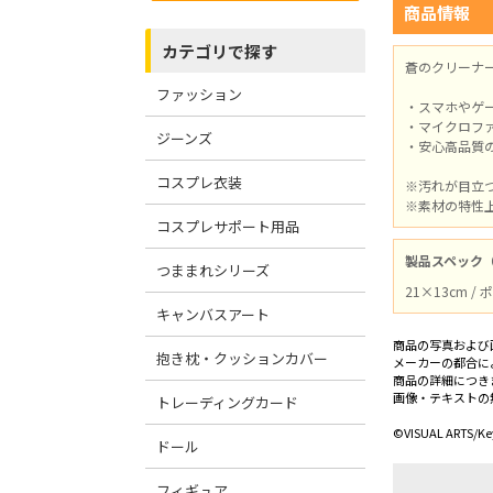
商品情報
カテゴリで探す
蒼のクリーナ
ファッション
・スマホやゲ
・マイクロファ
ジーンズ
・安心高品質
コスプレ衣装
※汚れが目立
※素材の特性
コスプレサポート用品
製品スペック
つままれシリーズ
21×13cm 
キャンバスアート
商品の写真および
抱き枕・クッションカバー
メーカーの都合に
商品の詳細につき
画像・テキストの
トレーディングカード
©VISUAL ARTS/Ke
ドール
フィギュア