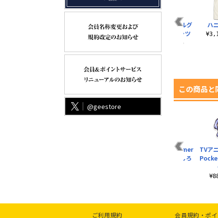
チノ クリーナークロ
ネルフ リールキーホ
ドーナドーナ フルグ
ハニ
ス リニューアルVer.
ルダー
ラフィックTシャツ
¥3
¥660（税込）
¥1,650（税込）
¥6,600（税込）
この商品と
@geestore
er
TVアニメ『Summer
TVアニメ『Summer
TVアニメ『Summer
TVア
下ろ
Pockets』 描き下ろ
Pockets』 鳴瀬しろ
Pockets』鳴瀬しろ
Pock
し 鳴瀬..
は アク..
は ミニス..
¥5,500（税込）
¥880（税込）
¥770（税込）
¥
ご利用規約
会員規約・ポイ