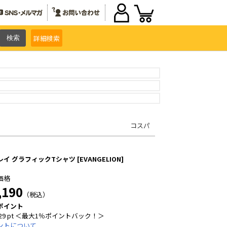
詳細
検索
コスパ
イ グラフィックTシャツ [EVANGELION]
価格
,190
（税込）
ポイント
29 pt ＜最大1％ポイントバック！＞
ントについて