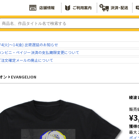
/4(火)～14(金) 出荷遅延のお知らせ
コンビニ・ペイジー決済の支払期限変更について
ご注文確定メールの廃止について
オン
EVANGELION
綾波レ
販売
¥3
獲得
最大 
ポイ