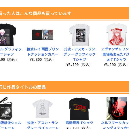
買った人はこんな商品も買っています
ル グラフィッ
綾波レイ 両面プリン
式波・アスカ・ラン
ヱヴァンゲリヲン
クTシャツ
トクッションカバー
グレー グラフィック
劇場版あんたバ
Tシャツ
ぁ？Tシャツ
,190（税込）
¥3,300（税込）
¥3,190（税込）
¥3,190（税込
同じ作品タイトルの商品
場版綾波ショル
式波・アスカ・ラン
活動限界 Tシャツ
ネルフマークカッ
ダートート
グレー ラインアート
ィングステッカ
¥3,190（税込）