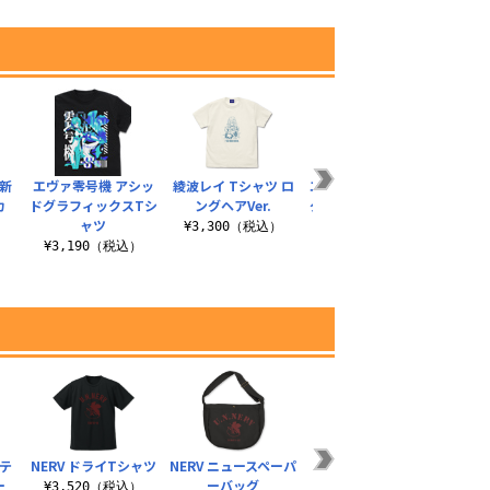
新
エヴァ零号機 アシッ
綾波レイ Tシャツ ロ
エヴァ2号機 アシッド
活動
カ
ドグラフィックスTシ
ングヘアVer.
グラフィックスTシャ
¥3
ャツ
ツ
¥3,300（税込）
）
¥3,190（税込）
¥3,190（税込）
テ
NERV ドライTシャツ
NERV ニュースペーパ
SDAT フルカラーパ
NER
ー
ーバッグ
スケース
¥3,520（税込）
¥1