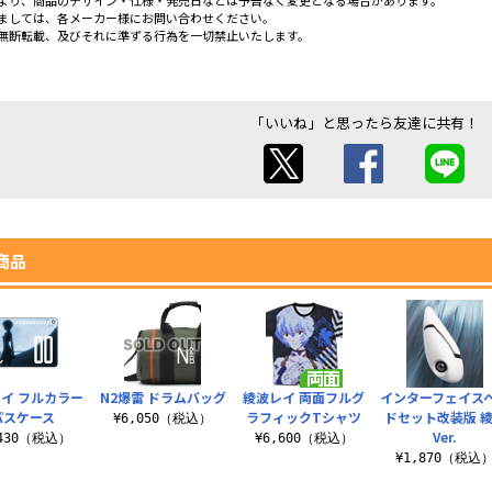
より、商品のデザイン・仕様・発売日などは予告なく変更となる場合があります。
ましては、各メーカー様にお問い合わせください。
無断転載、及びそれに準ずる行為を一切禁止いたします。
「いいね」と思ったら友達に共有！
商品
イ フルカラー
N2爆雷 ドラムバッグ
綾波レイ 両面フルグ
インターフェイス
パスケース
ラフィックTシャツ
ドセット改装版 
¥6,050（税込）
Ver.
,430（税込）
¥6,600（税込）
¥1,870（税込