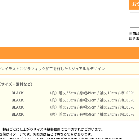
お
※商
届き
ーンイラストにグラフィック加工を施したカジュアルなデザイン
（サイズ・素材など）
BLACK
（約）着丈65cm / 身幅49cm / 袖丈19cm / 綿100％
BLACK
（約）着丈69cm / 身幅52cm / 袖丈20cm / 綿100％
BLACK
（約）着丈73cm / 身幅55cm / 袖丈22cm / 綿100％
BLACK
（約）着丈77cm / 身幅58cm / 袖丈24cm / 綿100％
、製品ごとに仕上がりサイズや縫製位置に若干のずれがございます。
画像はイメージです。実際の商品とは異なる場合があります。