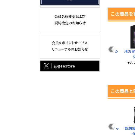
この商品を
て
ラム レトロポップ T
ネルフ アシッドグラ
新劇場版アスカＴシ
渚カヲ
オ
シャツ
フィックス Tシャツ
ャツ
¥3,190（税込）
¥3,190（税込）
¥3,190（税込）
¥3
@geestore
この商品と
イ
エヴァ初号機エント
つかまれ！綾波レイ
渚カヲル グラフィッ
新劇
リープラグ サーモボ
（マグネット）
クタグ