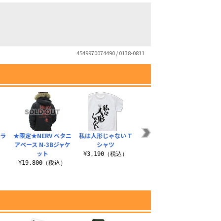
4549970074490 / 0138-0811
カラ
★限定★NERV ベタニ
私は人形じゃない T
ネルフ制服 デザイン
アベース N-3Bジャケ
シャツ
ワークシャツ
ット
）
¥3,190（税込）
¥10,780（税込）
¥19,800（税込）