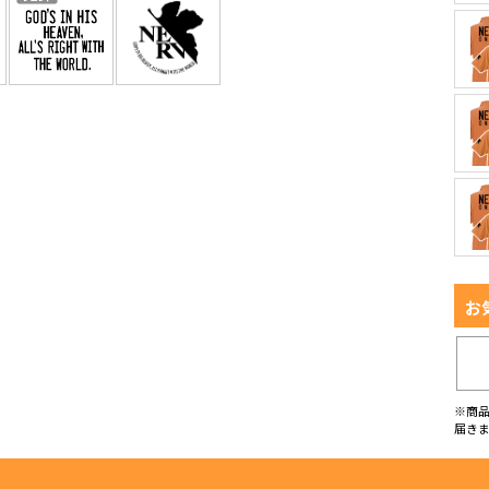
お
※商
届き