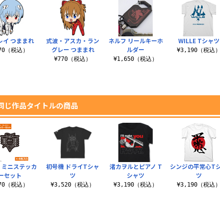
レイ つままれ
式波・アスカ・ラン
ネルフ リールキーホ
WILLE Tシャツ
グレー つままれ
ルダー
770（税込）
¥3,190（税込
¥770（税込）
¥1,650（税込）
同じ作品タイトルの商品
 ミニステッカ
初号機 ドライTシャ
渚カヲルとピアノ T
シンジの平常心T
ーセット
ツ
シャツ
ツ
770（税込）
¥3,520（税込）
¥3,190（税込）
¥3,190（税込