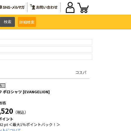
詳細
検索
コスパ
 ポロシャツ [EVANGELION]
価格
,520
（税込）
ポイント
32 pt ＜最大1％ポイントバック！＞
ントについて