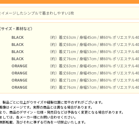
をイメージしたシンプルで着まわしやすい1枚
（サイズ・素材など）
BLACK
（約）着丈63cm / 身幅45cm / 綿60％ ポリエステル
BLACK
（約）着丈68cm / 身幅49cm / 綿60％ ポリエステル
BLACK
（約）着丈71cm / 身幅53cm / 綿60％ ポリエステル
BLACK
（約）着丈76cm / 身幅57cm / 綿60％ ポリエステル
ORANGE
（約）着丈63cm / 身幅45cm / 綿60％ ポリエステル
ORANGE
（約）着丈68cm / 身幅49cm / 綿60％ ポリエステル
ORANGE
（約）着丈71cm / 身幅53cm / 綿60％ ポリエステル
ORANGE
（約）着丈76cm / 身幅57cm / 綿60％ ポリエステル
、製品ごとに仕上がりサイズや縫製位置に若干のずれがございます。
画像はイメージです。実際の商品とは異なる場合があります。
より、商品のデザイン・仕様・発売日などは予告なく変更となる場合があります。
ましては、各メーカー様にお問い合わせください。
無断転載、及びそれに準ずる行為を一切禁止いたします。