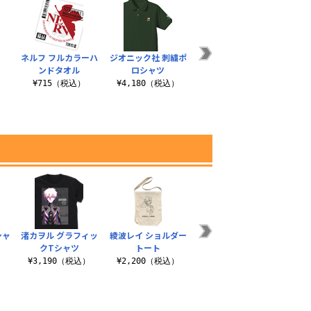
ネルフ フルカラーハ
ジオニック社 刺繍ポ
アンチョビ脱着式フ
インタ
ンドタオル
ロシャツ
ルカラーワッペン
ドセッ
）
¥715（税込）
¥4,180（税込）
¥1,430（税込）
¥1
シャ
渚カヲル グラフィッ
綾波レイ ショルダー
ヱヴァンゲリヲン新
NER
クTシャツ
トート
劇場版あんたバカ
ル
ぁ？Tシャツ
）
¥3,190（税込）
¥2,200（税込）
¥1
¥3,190（税込）