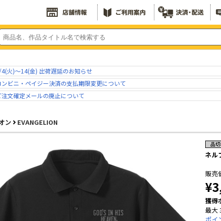
/4(火)～14(金) 出荷遅延のお知らせ
コンビニ・ペイジー決済の支払期限変更について
ご注文確定メールの廃止について
オン
EVANGELION
ネルフ
販売
¥3
獲得
最大 
ポイ