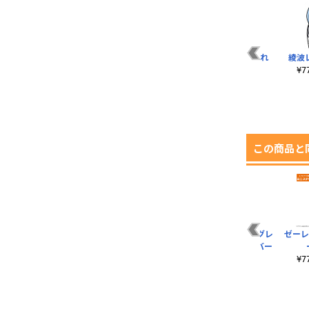
ル
初号機ロゴ Tシャツ
あんたバカぁ Tシャ
碇シンジ つままれ
綾波
ツ デフォルメVer.
¥3,190（税込）
¥770（税込）
¥
¥3,190（税込）
この商品と
ス
WILLE ミニステッカ
ネルフマークカッテ
式波 アスカ ラングレ
ゼーレ
）
ーセット
ィングステッカー
ー クッションカバー
¥770（税込）
¥1,650（税込）
¥2,200（税込）
¥