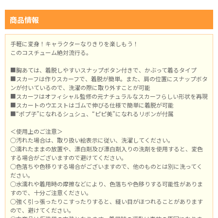
商品情報
手軽に変身！キャラクターなりきりを楽しもう！
このコスチューム絶対流行る。
■胸あては、着脱しやすいスナップボタン付きで、かぶって着るタイプ
■スカーフは作りスカーフで、着脱が簡単。また、肩の位置にスナップボタ
ンが付いているので、洗濯の際に取り外すことが可能
■スカーフはオフィシャル監修の元ナチュラルなスカーフらしい形状を再現
■スカートのウエストはゴムで伸びる仕様で簡単に着脱が可能
■“ポプ子”になれるシュシュ、“ピピ美”になれるリボンが付属
＜使用上のご注意＞
○汚れた場合は、取り扱い絵表示に従い、洗濯してください。
○濡れたままの放置や、漂白剤及び漂白剤入りの洗剤を使用すると、変色
する場合がございますので避けてください。
○色落ちや色移りする場合がございますので、他のものとは別に洗ってく
ださい。
○水濡れや着用時の摩擦などにより、色落ちや色移りする可能性がありま
すので、十分ご注意ください。
○強く引っ張ったりこすったりすると、縫い目がほつれることがあります
ので、避けてください。