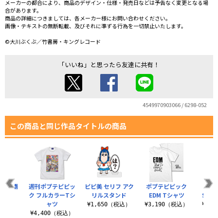
メーカーの都合により、商品のデザイン・仕様・発売日などは予告なく変更となる場
合があります。
商品の詳細につきましては、各メーカー様にお問い合わせください。
画像・テキストの無断転載、及びそれに準ずる行為を一切禁止いたします。
©大川ぶくぶ／竹書房・キングレコード
「いいね」と思ったら友達に共有！
4549970903066 / 6298-052
この商品と同じ作品タイトルの商品
ピック覇
週刊ポプテピピッ
ピピ美 セリフ アク
ポプテピピック
ポプ
ャツ
ク フルカラーTシ
リルスタンド
EDM Tシャツ
SUC
ャツ
（税込）
¥1,650（税込）
¥3,190（税込）
¥3,
¥4,400（税込）