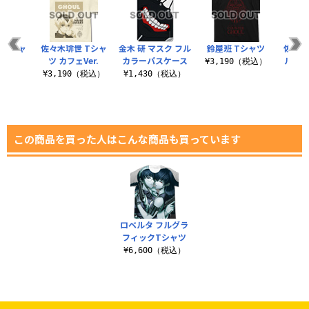
e ジャ
佐々木琲世 Tシャ
金木 研 マスク フル
鈴屋班 Tシャツ
佐々木
ジ
ツ カフェVer.
カラーパスケース
ルつま
¥3,190（税込）
（税込）
¥3,190（税込）
¥1,430（税込）
¥8
この商品を買った人はこんな商品も買っています
ロベルタ フルグラ
フィックTシャツ
¥6,600（税込）