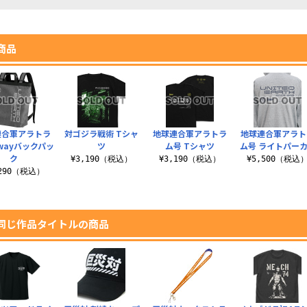
商品
連合軍アラトラ
対ゴジラ戦術 Tシャ
地球連合軍アラトラ
地球連合軍アラト
2wayバックパッ
ツ
ム号 Tシャツ
ム号 ライトパー
ク
¥3,190（税込）
¥3,190（税込）
¥5,500（税込
,290（税込）
同じ作品タイトルの商品