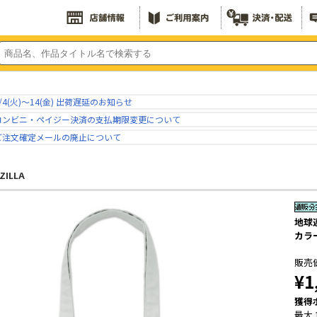
/4(火)～14(金) 出荷遅延のお知らせ
コンビニ・ペイジー決済の支払期限変更について
ご注文確定メールの廃止について
ZILLA
地球連
カラー
販売
¥1
獲得
最大 