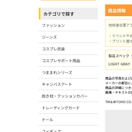
商品情報
カテゴリで探す
ファッション
地球連合軍ア
・イベントや
ジーンズ
・プリント面
コスプレ衣装
製品スペック
コスプレサポート用品
LIGHT GRAY
つままれシリーズ
商品の写真および
メーカーの都合に
キャンバスアート
商品の詳細につき
画像・テキストの
抱き枕・クッションカバー
TM＆©TOHO CO.,
トレーディングカード
ドール
フィギュア