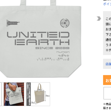
ポイ
こ
頭
お
下
通
う
※
店
お
※商
届き