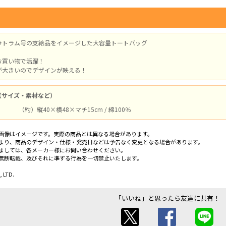
ラトラム号の支給品をイメージした大容量トートバッグ
お買い物で活躍！
が大きいのでデザインが映える！
（サイズ・素材など）
（約）縦40×横48×マチ15cm / 綿100％
画像はイメージです。実際の商品とは異なる場合があります。
より、商品のデザイン・仕様・発売日などは予告なく変更となる場合があります。
ましては、各メーカー様にお問い合わせください。
無断転載、及びそれに準ずる行為を一切禁止いたします。
 LTD.
「いいね」と思ったら友達に共有！