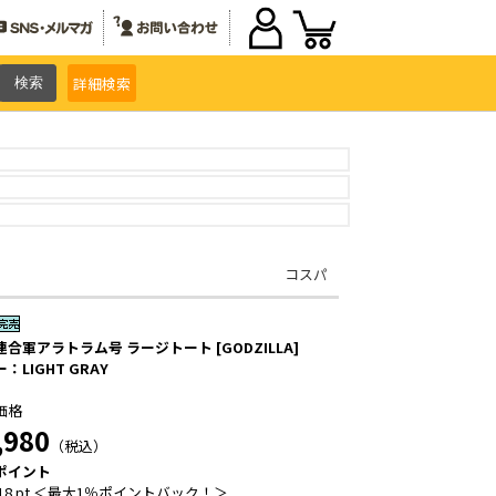
詳細
検索
コスパ
合軍アラトラム号 ラージトート [GODZILLA]
：LIGHT GRAY
価格
,980
（税込）
ポイント
18 pt ＜最大1％ポイントバック！＞