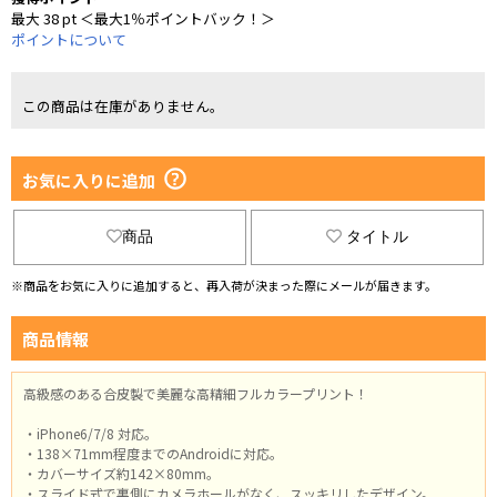
最大 38 pt ＜最大1％ポイントバック！＞
ポイントについて
この商品は在庫がありません。
お気に入りに追加
商品
タイトル
※商品をお気に入りに追加すると、再入荷が決まった際にメールが届きます。
商品情報
高級感のある合皮製で美麗な高精細フルカラープリント！
・iPhone6/7/8 対応。
・138×71mm程度までのAndroidに対応。
・カバーサイズ約142×80mm。
・スライド式で裏側にカメラホールがなく、スッキリしたデザイン。