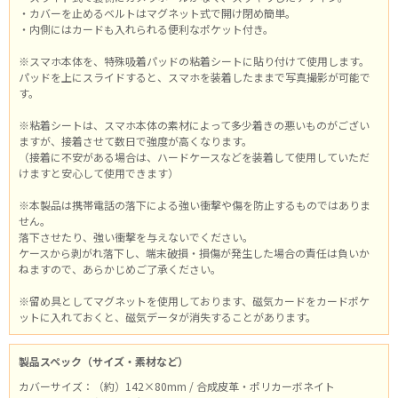
・カバーを止めるベルトはマグネット式で開け閉め簡単。
・内側にはカードも入れられる便利なポケット付き。
※スマホ本体を、特殊吸着パッドの粘着シートに貼り付けて使用します。
パッドを上にスライドすると、スマホを装着したままで写真撮影が可能で
す。
※粘着シートは、スマホ本体の素材によって多少着きの悪いものがござい
ますが、接着させて数日で強度が高くなります。
（接着に不安がある場合は、ハードケースなどを装着して使用していただ
けますと安心して使用できます）
※本製品は携帯電話の落下による強い衝撃や傷を防止するものではありま
せん。
落下させたり、強い衝撃を与えないでください。
ケースから剥がれ落下し、端末破損・損傷が発生した場合の責任は負いか
ねますので、あらかじめご了承ください。
※留め具としてマグネットを使用しております、磁気カードをカードポケ
ットに入れておくと、磁気データが消失することがあります。
製品スペック（サイズ・素材など）
カバーサイズ：（約）142×80mm / 合成皮革・ポリカーボネイト