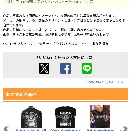
138×71mm程度までの大きさのスマートフォンに対応
商品の写真および画像はイメージです。実際の商品とは異なる場合があります。
メーカーの都合により、商品のデザイン・仕様・発売日などは予告なく変更となる場
合があります。
商品の詳細につきましては、各メーカー様にお問い合わせください。
画像・テキストの無断転載、及びそれに準ずる行為を一切禁止いたします。
©2017 サンカクヘッド／集英社・「干物妹！うまるちゃんR」製作委員会
「いいね」と思ったら友達に共有！
4549970067713 / 6068-0468
おすすめの商品
もこもこ
うまるスカジャン風
ゲーム中毒うまるT
うまるの物欲ラー
UMR