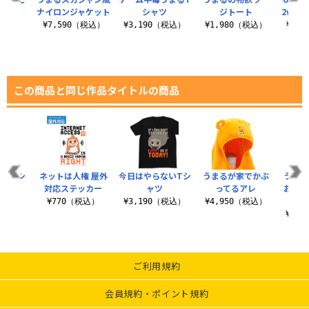
カー
ナイロンジャケット
シャツ
ジトート
2wa
（税込）
¥7,590（税込）
¥3,190（税込）
¥1,980（税込）
¥4,
この商品と同じ作品タイトルの商品
らないシ
ネットは人権 屋外
今日はやらないTシ
うまるが家でかぶ
うまる
トート
対応ステッカー
ャツ
ってるアレ
おうち
（税込）
¥770（税込）
¥3,190（税込）
¥4,950（税込）
¥3,
ご利用規約
会員規約・ポイント規約