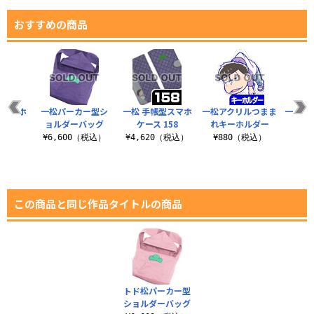
おすすめの商品
型スマホ
一松パーカー型シ
一松 手帳型スマホ
一松アクリルつまま
一松ア
138
ョルダーバッグ
ケース 158
れキーホルダー
れス
（税込）
¥6,600（税込）
¥4,620（税込）
¥880（税込）
¥8
この商品と同じ作品タイトルの商品
トド松パーカー型
ショルダーバッグ