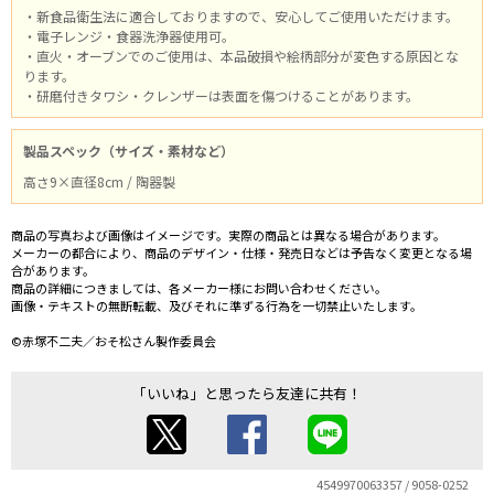
・新食品衛生法に適合しておりますので、安心してご使用いただけます。
・電子レンジ・食器洗浄器使用可。
・直火・オーブンでのご使用は、本品破損や絵柄部分が変色する原因とな
ります。
・研磨付きタワシ・クレンザーは表面を傷つけることがあります。
製品スペック（サイズ・素材など）
高さ9×直径8cm / 陶器製
商品の写真および画像はイメージです。実際の商品とは異なる場合があります。
メーカーの都合により、商品のデザイン・仕様・発売日などは予告なく変更となる場
合があります。
商品の詳細につきましては、各メーカー様にお問い合わせください。
画像・テキストの無断転載、及びそれに準ずる行為を一切禁止いたします。
©赤塚不二夫／おそ松さん製作委員会
「いいね」と思ったら友達に共有！
4549970063357 / 9058-0252