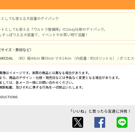
トとしても使える大容量のデイパック
ートとしても使える『ウルトラ警備隊』の2way仕様のデイパック。
でもすっぽり入る大容量で、イベントやお買い物で活躍！
（サイズ・素材など）
ARCOAL
（約）縦44cm 横30cm マチ14cm （内容量：約18リットル） / ポリエ
画像はイメージです。実際の商品とは異なる場合があります。
より、商品のデザイン・仕様・発売日などは予告なく変更となる場合があります。
ましては、各メーカー様にお問い合わせください。
無断転載、及びそれに準ずる行為を一切禁止いたします。
ODUCTIONS
「いいね」と思ったら友達に共有！