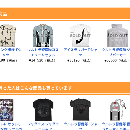
商品
ング模様 Tシ
ウルトラ警備隊コス
アイスラッガーTシャ
ウルトラ警備隊 
ャツ
チュームセット
ツ
プパーカー
,190（税込）
¥14,520（税込）
¥3,190（税込）
¥6,600（税込
買った人はこんな商品も買っています
ットにセットし
ジャグラス ジャグラ
ウルトラ警備隊Tシャ
ウルトラ警備隊 
なさい フルカ
ー Tシャツ
ツ
ラバーマルチキー