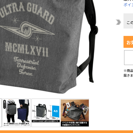
ポイ
こ
お
※商
届き