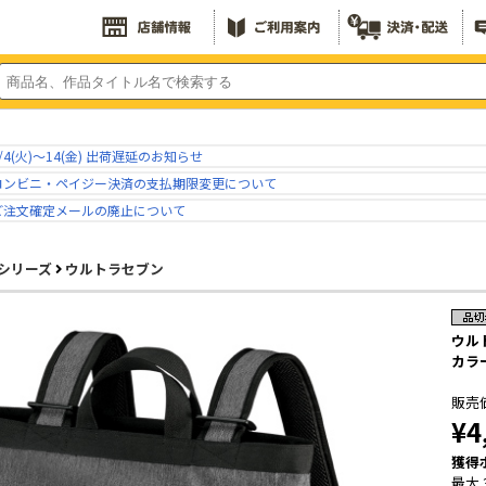
/4(火)～14(金) 出荷遅延のお知らせ
コンビニ・ペイジー決済の支払期限変更について
ご注文確定メールの廃止について
シリーズ
ウルトラセブン
ウル
カラー
販売
¥4
獲得
最大 