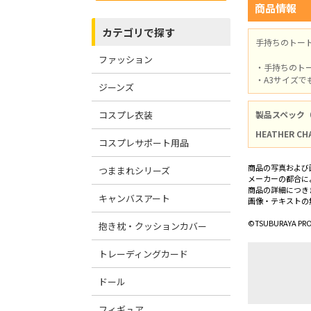
商品情報
カテゴリで探す
手持ちのトー
ファッション
・手持ちのト
・A3サイズ
ジーンズ
コスプレ衣装
製品スペック
HEATHER CH
コスプレサポート用品
商品の写真および
つままれシリーズ
メーカーの都合に
商品の詳細につき
キャンバスアート
画像・テキストの
©TSUBURAYA PR
抱き枕・クッションカバー
トレーディングカード
ドール
フィギュア