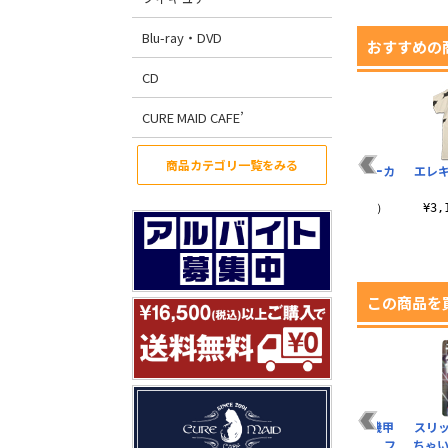
Blu-ray・DVD
おすすめの
CD
CURE MAID CAFE’
商品カテゴリ一覧をみる
セブンのウルトラサ
ウルトラ警備隊ラー
メトロン星人 パーカ
エレキ
イン Tシャツ
ジトート
ー
¥3,190（税込）
¥1,980（税込）
¥17,600（税込）
¥3
この商品を
対怪獣特殊空挺機甲
スリ
隊「ストレイジ」 フ
ちゃい