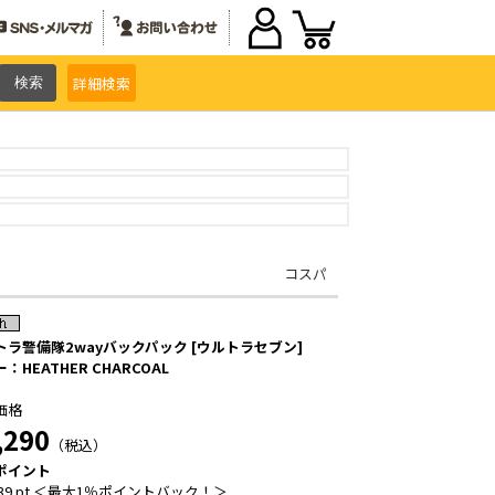
詳細
検索
コスパ
トラ警備隊2wayバックパック [ウルトラセブン]
：HEATHER CHARCOAL
価格
,290
（税込）
ポイント
39 pt ＜最大1％ポイントバック！＞