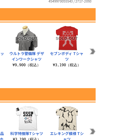
4549970055543 / 2717-2093
ジッ
ウルトラ警備隊 デザ
セブンボディ Tシャ
ウルトラ警備隊 ライ
ウルト
インワークシャツ
ツ
トパーカー
）
¥9,900（税込）
¥3,190（税込）
¥5,500（税込）
¥3
備品
科学特捜隊Tシャツ
エレキング模様 Tシ
セブンガー フルカラ
ホ
ャツ
ーパスケース
¥3,190（税込）