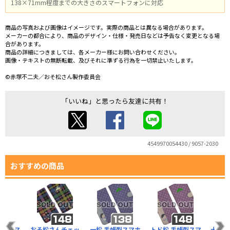
138×71mm程度までの大きさのスマートフォンに対応
商品の写真および画像はイメージです。実際の商品とは異なる場合があります。
メーカーの都合により、商品のデザイン・仕様・発売日などは予告なく変更となる場
合があります。
商品の詳細につきましては、各メーカー様にお問い合わせください。
画像・テキストの無断転載、及びそれに準ずる行為を一切禁止いたします。
©赤塚不二夫／おそ松さん製作委員会
「いいね」と思ったら友達に共有！
4549970054430 / 9057-2030
おすすめの商品
帳型スマ
おそ松さんチェッ
一松 手帳型スマホ
トド松 手帳型スマ
十四松