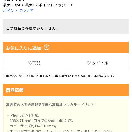
最大 38 pt ＜最大1％ポイントバック！＞
ポイントについて
この商品は在庫がありません。
お気に入りに追加
商品
タイトル
※商品をお気に入りに追加すると、再入荷が決まった際にメールが届きます。
商品情報
高級感のある合皮製で美麗な高精細フルカラープリント！
・iPhone6/7/8 対応。
・138×71mm程度までのAndroidに対応。
・カバーサイズ約142×80mm。
・スライド式で裏側にカメラホールがなく、スッキリしたデザイン。