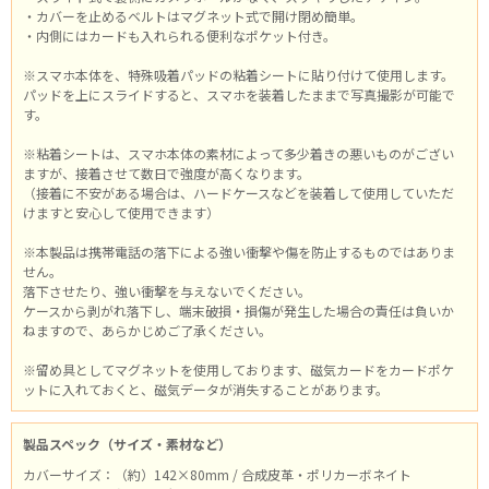
・カバーを止めるベルトはマグネット式で開け閉め簡単。
・内側にはカードも入れられる便利なポケット付き。
※スマホ本体を、特殊吸着パッドの粘着シートに貼り付けて使用します。
パッドを上にスライドすると、スマホを装着したままで写真撮影が可能で
す。
※粘着シートは、スマホ本体の素材によって多少着きの悪いものがござい
ますが、接着させて数日で強度が高くなります。
（接着に不安がある場合は、ハードケースなどを装着して使用していただ
けますと安心して使用できます）
※本製品は携帯電話の落下による強い衝撃や傷を防止するものではありま
せん。
落下させたり、強い衝撃を与えないでください。
ケースから剥がれ落下し、端末破損・損傷が発生した場合の責任は負いか
ねますので、あらかじめご了承ください。
※留め具としてマグネットを使用しております、磁気カードをカードポケ
ットに入れておくと、磁気データが消失することがあります。
製品スペック（サイズ・素材など）
カバーサイズ：（約）142×80mm / 合成皮革・ポリカーボネイト