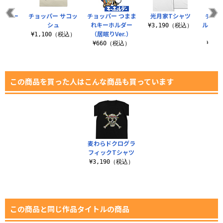
ョッパー
チョッパー サコッ
チョッパー つまま
光月家Tシャツ
チョッ
ャツ
シュ
れキーホルダー
ルケー
¥3,190（税込）
（居眠りVer.）
エ
（税込）
¥1,100（税込）
¥660（税込）
¥1,
この商品を買った人はこんな商品も買っています
麦わらドクログラ
フィックTシャツ
¥3,190（税込）
この商品と同じ作品タイトルの商品