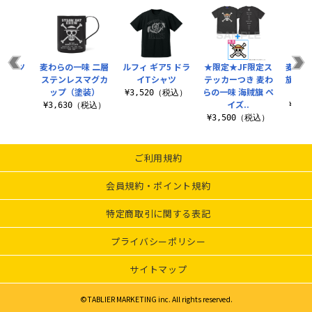
Tシャツ
麦わらの一味 二層
ルフィ ギア5 ドラ
★限定★JF限定ス
麦わら
ステンレスマグカ
イTシャツ
テッカーつき 麦わ
旗 ペ
（税込）
ップ（塗装）
らの一味 海賊旗 ペ
¥3,520（税込）
イズ..
¥3,630（税込）
¥3,
¥3,500（税込）
ご利用規約
会員規約・ポイント規約
特定商取引に関する表記
プライバシーポリシー
サイトマップ
©TABLIER MARKETING inc. All rights reserved.