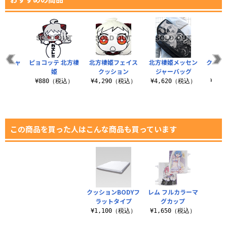
 Tシャ
ピョコッテ 北方棲
北方棲姫フェイス
北方棲姫メッセン
クッシ
姫
クッション
ジャーバッグ
反
（税込）
¥880（税込）
¥4,290（税込）
¥4,620（税込）
¥1,
この商品を買った人はこんな商品も買っています
クッションBODYフ
レム フルカラーマ
ラットタイプ
グカップ
¥1,100（税込）
¥1,650（税込）