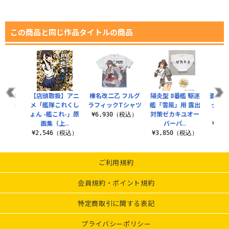
この商品と同じ作品タイトルの商品
on勲章
【店頭取扱】アニ
榛名改二乙 フルグ
陽炎型 8番艦 駆逐
蒼龍 
メ「艦隊これくし
ラフィックTシャツ
艦「雪風」用 露出
ックラ
0（税込）
ょん -艦これ-」原
対策ゼカキユオー
秋の
¥6,930（税込）
画集（上..
バーパ..
¥4,
¥2,546（税込）
¥3,850（税込）
ご利用規約
会員規約・ポイント規約
特定商取引に関する表記
プライバシーポリシー