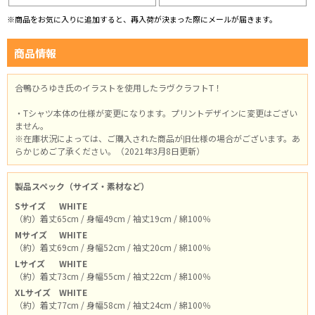
※商品をお気に入りに追加すると、再入荷が決まった際にメールが届きます。
商品情報
合鴨ひろゆき氏のイラストを使用したラヴクラフトT！
・Tシャツ本体の仕様が変更になります。プリントデザインに変更はござい
ません。
※在庫状況によっては、ご購入された商品が旧仕様の場合がございます。あ
らかじめご了承ください。（2021年3月8日更新）
製品スペック（サイズ・素材など）
Sサイズ
WHITE
（約）着丈65cm / 身幅49cm / 袖丈19cm / 綿100％
Mサイズ
WHITE
（約）着丈69cm / 身幅52cm / 袖丈20cm / 綿100％
Lサイズ
WHITE
（約）着丈73cm / 身幅55cm / 袖丈22cm / 綿100％
XLサイズ
WHITE
（約）着丈77cm / 身幅58cm / 袖丈24cm / 綿100％