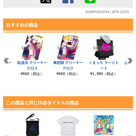
4549970010764 / 5976-2203S
おすすめの商品
ージトー
硲道夫 クリーナー
舞田類 クリーナー
くまっち ラージト
山下次
クロス
クロス
ート
ー
（税込）
¥660（税込）
¥660（税込）
¥1,980（税込）
¥6
この商品と同じ作品タイトルの商品