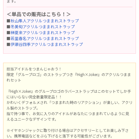
ます。
＜単品での販売はこちら！＞
■
秋山隼人アクリルつままれストラップ
■
冬美旬アクリルつままれストラップ
■
榊夏来アクリルつままれストラップ
■
若里春名アクリルつままれストラップ
■
伊瀬谷四季アクリルつままれストラップ
担当アイドルをつまんじゃおう！
限定「グループロゴ」のストラップつき『High×Joker』のアクリルつまま
れセット
『High×Joker』のグループロゴのラバーストラップはこのセットでしか手
にはいらない完全数量限定品！！
かわいくデフォルメされ「つままれた時のリアクション」が楽しい、アクリ
ル製のストラップ。
指で持つ事で、お気に入りのアイドルがあなたにつままれているように見
えるユニークなデザインです。
※イヤホンジャックに取り付ける場合はアクセサリーとしてお楽しみ下さ
い。携帯電話などをぶら下げると落下する可能性がございます。