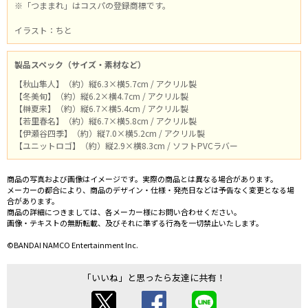
※「つままれ」はコスパの登録商標です。
イラスト：ちと
製品スペック（サイズ・素材など）
【秋山隼人】（約）縦6.3×横5.7cm / アクリル製
【冬美旬】（約）縦6.2×横4.7cm / アクリル製
【榊夏来】（約）縦6.7×横5.4cm / アクリル製
【若里春名】（約）縦6.7×横5.8cm / アクリル製
【伊瀬谷四季】（約）縦7.0×横5.2cm / アクリル製
【ユニットロゴ】（約）縦2.9×横8.3cm / ソフトPVCラバー
商品の写真および画像はイメージです。実際の商品とは異なる場合があります。
メーカーの都合により、商品のデザイン・仕様・発売日などは予告なく変更となる場
合があります。
商品の詳細につきましては、各メーカー様にお問い合わせください。
画像・テキストの無断転載、及びそれに準ずる行為を一切禁止いたします。
©BANDAI NAMCO Entertainment Inc.
「いいね」と思ったら友達に共有！