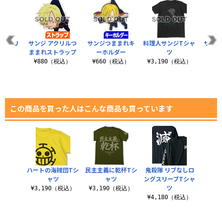
ジ クリ
サンジ アクリルつ
サンジつままれキ
料理人サンジTシャ
サンジ
クロス
ままれストラップ
ーホルダー
ツ
ト
税込）
¥880（税込）
¥660（税込）
¥3,190（税込）
¥6
この商品を買った人はこんな商品も買っています
ハートの海賊団Tシ
民主主義に乾杯Tシ
鬼殺隊 リブなしロ
ャツ
ャツ
ングスリーブTシャ
ツ
¥3,190（税込）
¥3,190（税込）
¥4,180（税込）