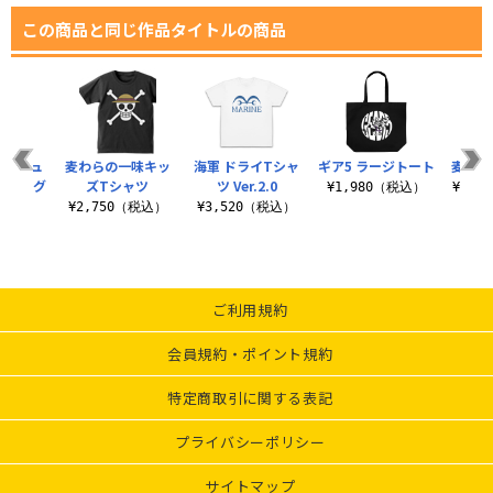
この商品と同じ作品タイトルの商品
味 ニュ
麦わらの一味キッ
海軍 ドライTシャ
ギア5 ラージトート
麦わら
ーバッグ
ズTシャツ
ツ Ver.2.0
¥1,980（税込）
¥13,
（税込）
¥2,750（税込）
¥3,520（税込）
ご利用規約
会員規約・ポイント規約
特定商取引に関する表記
プライバシーポリシー
サイトマップ