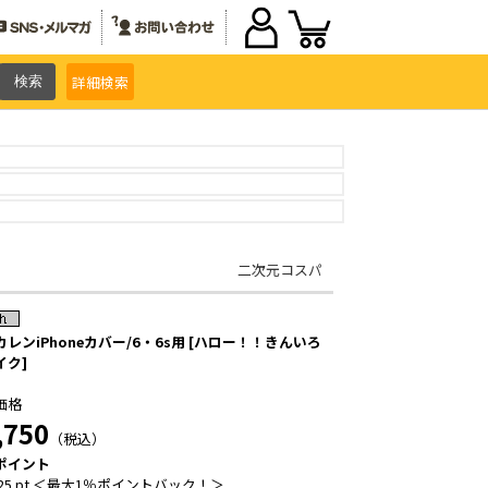
詳細
検索
二次元コスパ
レンiPhoneカバー/6・6s用 [ハロー！！きんいろ
イク]
価格
,750
（税込）
ポイント
25 pt ＜最大1％ポイントバック！＞