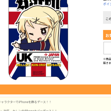
ポイ
こ
お
※商
届き
ャラクターでiPhoneを飾るデース！！
・6s」対応。カレンのiPhoneカバーデース！！