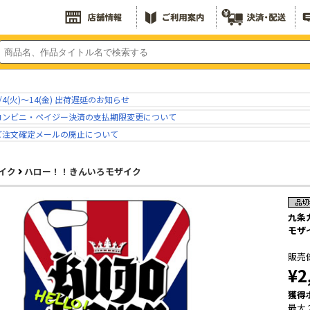
/4(火)～14(金) 出荷遅延のお知らせ
コンビニ・ペイジー決済の支払期限変更について
ご注文確定メールの廃止について
イク
ハロー！！きんいろモザイク
九条カ
モザ
販売
¥2
獲得
最大 