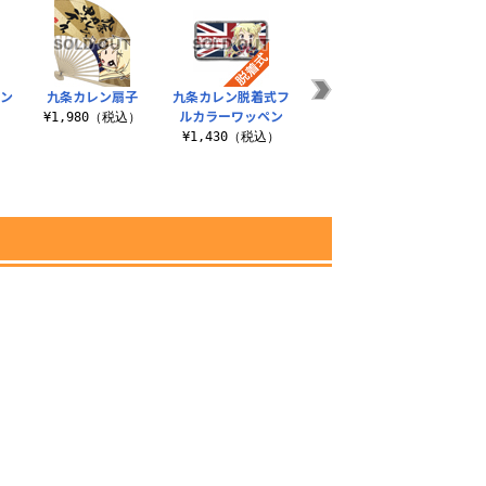
セン
九条カレン扇子
九条カレン脱着式フ
★限定★九条カレン
カレ
ルカラーワッペン
甚平
¥1,980（税込）
）
¥1,430（税込）
¥8,580（税込）
¥3