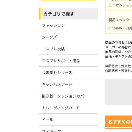
ユニオンジャ
カテゴリで探す
製品スペック
ファッション
iPhone6・6
ジーンズ
商品の写真および
メーカーの都合に
コスプレ衣装
商品の詳細につき
画像・テキストの
コスプレサポート用品
©原悠衣・芳文社
©原悠衣・芳文社
つままれシリーズ
キャンバスアート
抱き枕・クッションカバー
トレーディングカード
ドール
おすすめの
フィギュア