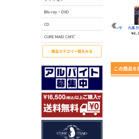
Blu-ray・DVD
CD
ラ
ウェイトレス カレン
★限定★九条カレン
九条カレン コインケ
九条カ
フタつきマグカップ
刺繍ワークシャツ
ース
¥4
CURE MAID CAFE’
¥1,100（税込）
¥13,200（税込）
¥1,320（税込）
商品カテゴリ一覧をみる
この商品を