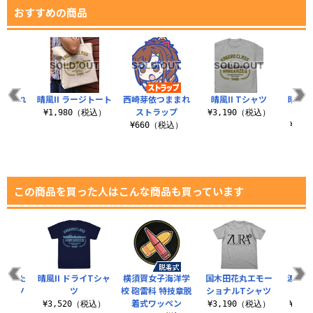
おすすめの商品
つままれ
晴風II ラージトート
西崎芽依つままれ
晴風II Tシャツ
晴風ア
ップ
ストラップ
¥1,980（税込）
¥3,190（税込）
税込）
¥660（税込）
¥4,
この商品を買った人はこんな商品も買っています
『働いた
晴風II ドライTシャ
横須賀女子海洋学
国木田花丸エモー
渡辺曜
Tシャツ
ツ
校 砲雷科 特技章脱
ショナルTシャツ
ナル
着式ワッペン
（税込）
¥3,520（税込）
¥3,190（税込）
¥3,