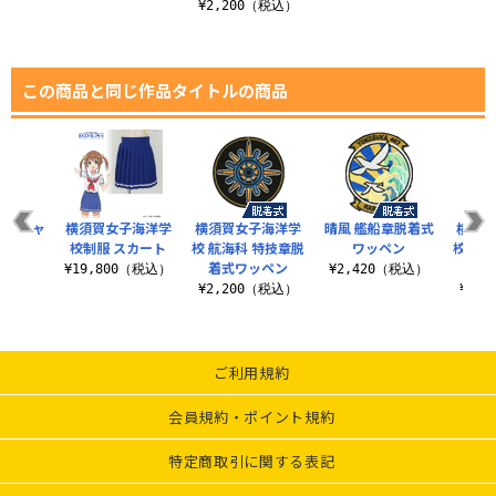
¥2,200（税込）
この商品と同じ作品タイトルの商品
ライTシャ
横須賀女子海洋学
横須賀女子海洋学
晴風 艦船章脱着式
横須賀
校制服 スカート
校 航海科 特技章脱
ワッペン
校 機
着式ワッペン
着式
（税込）
¥19,800（税込）
¥2,420（税込）
¥2,200（税込）
¥2,
ご利用規約
会員規約・ポイント規約
特定商取引に関する表記