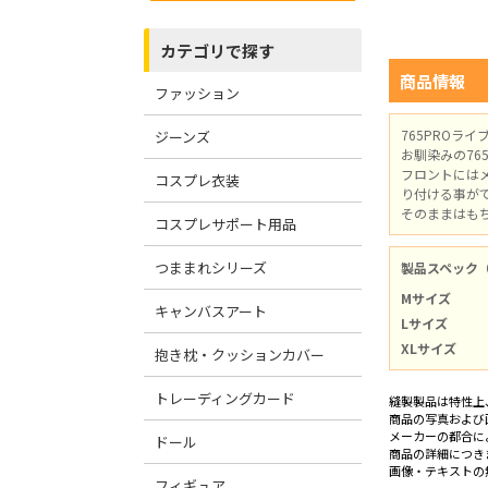
カテゴリで探す
商品情報
ファッション
765PROラ
ジーンズ
お馴染みの765
フロントには
コスプレ衣装
り付ける事が
そのままはも
コスプレサポート用品
つままれシリーズ
製品スペック
Mサイズ
キャンバスアート
Lサイズ
XLサイズ
抱き枕・クッションカバー
トレーディングカード
縫製製品は特性上
商品の写真および
メーカーの都合に
ドール
商品の詳細につき
画像・テキストの
フィギュア