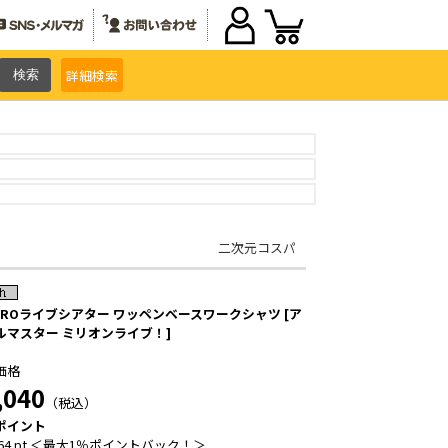
詳細
検索
二次元コスパ
5PROライブシアター ワッペンベースワークシャツ [ア
ルマスター ミリオンライブ！]
価格
,040
（税込）
ポイント
64 pt ＜最大1％ポイントバック！＞