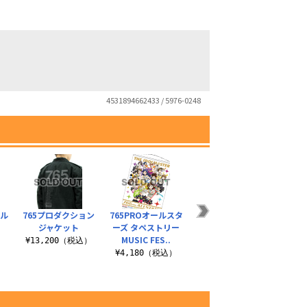
4531894662433 / 5976-0248
フル
765プロダクション
765PROオールスタ
横山奈緒 脱着式フル
765P
ジャケット
ーズ タペストリー
カラーワッペン
MUSIC FES..
）
¥13,200（税込）
¥1,430（税込）
¥4
¥4,180（税込）