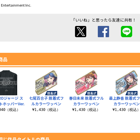
ntertainment Inc.
「いいね」と思ったら友達に共有！
商品
PROジャージ ス
七尾百合子 脱着式フ
春日未来 脱着式フル
最上静香 脱着式
トホッパーVer.
ルカラーワッペン
カラーワッペン
カラーワッペン
,040（税込）
¥1,430（税込）
¥1,430（税込）
¥1,430（税込
同じ作品タイトルの商品