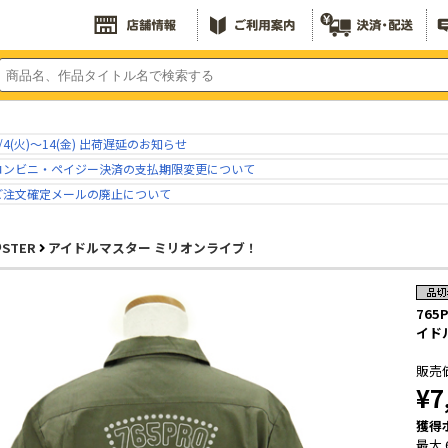
/4(火)～14(金) 出荷遅延のお知らせ
コンビニ・ペイジー決済の支払期限変更について
ご注文確定メールの廃止について
＠STER
アイドルマスター ミリオンライブ！
76
イド
販売
¥7
獲得
最大 