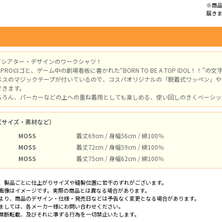
※商
届き
イブシアター・デザインのワークシャツ！
PROロゴと、ゲーム中の劇場看板に書かれた“BORN TO BE A TOP IDOL！！”
メスのマジックテープが付いているので、コスパオリジナルの「脱着式ワッペン」や
できます。
ちろん、パーカーなどの上への重ね着用としても楽しめる、使い回しのきくベーシッ
（サイズ・素材など）
MOSS
着丈69cm / 身幅56cm / 綿100％
MOSS
着丈72cm / 身幅59cm / 綿100％
MOSS
着丈75cm / 身幅62cm / 綿100％
、製品ごとに仕上がりサイズや縫製位置に若干のずれがございます。
画像はイメージです。実際の商品とは異なる場合があります。
より、商品のデザイン・仕様・発売日などは予告なく変更となる場合があります。
ましては、各メーカー様にお問い合わせください。
無断転載、及びそれに準ずる行為を一切禁止いたします。