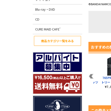
©BANDAI NAMCO E
Blu-ray・DVD
CD
CURE MAID CAFE’
商品カテゴリ一覧をみる
おすすめの
フ
望月杏奈 脱着式フル
伊吹翼 脱着式フルカ
横山奈緒の
765
ン
カラーワッペン
ラーワッペン
HARAPEKO Tシャツ
トリー
¥1,430（税込）
¥1,430（税込）
¥3,190（税込）
¥7
この商品と