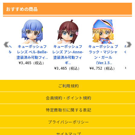
おすすめの商品
シュ ヘ
キューポッシュフ
キューポッシュフ
キューポッシュ ブ
キュ
塗装済み
レンズ ベル-Belle-
レンズ アン-Anne-
ラック・マジシャ
くすと
ギュア
塗装済み可動フィ..
塗装済み可動フィ
ン・ガール
パー
ギ..
（Ver.1.5..
（白
（税込）
¥3,465（税込）
¥3,465（税込）
¥4,752（税込）
¥2,
ご利用規約
会員規約・ポイント規約
特定商取引に関する表記
プライバシーポリシー
サイトマップ