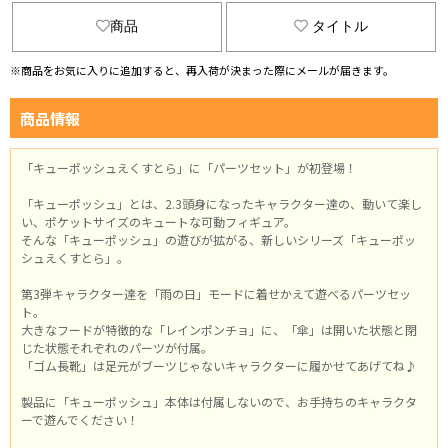
商品
タイトル
※商品をお気に入りに追加すると、再入荷が決まった際にメールが届きます。
商品情報
「キューポッシュえくすとら」に「パーツセット」が初登場！
「キューポッシュ」とは、2.3頭身になったキャラクター達の、動いて楽し
い、ポケットサイズのキュートな可動フィギュア。
そんな「キューポッシュ」の遊びが拡がる、新しいシリーズ「キューポッ
シュえくすとら」。
第3弾キャラクター達を「雨の日」モードに着せかえて遊べるパーツセッ
ト。
大きなフードが特徴的な「レインポンチョ」に、「傘」は開いた状態と閉
じた状態それぞれのパーツが付属。
「ゴム長靴」は足元がブーツじゃないキャラクターに履かせてあげてね♪
製品に「キューポッシュ」本体は付属しないので、お手持ちのキャラクタ
ーで遊んでください！