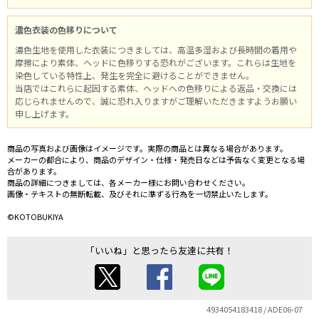
濃色衣装の色移りについて
濃色生地を使用した衣装につきましては、高温多湿および長時間の着用や
摩擦により素体、ヘッドに色移りする恐れがございます。これらは生地を
染色している特性上、発生を完全に避けることができません。
当店ではこれらに起因する素体、ヘッドへの色移りによる返品・交換には
応じられませんので、誠に恐れ入りますがご理解いただきますようお願い
申し上げます。
商品の写真および画像はイメージです。実際の商品とは異なる場合があります。
メーカーの都合により、商品のデザイン・仕様・発売日などは予告なく変更となる場
合があります。
商品の詳細につきましては、各メーカー様にお問い合わせください。
画像・テキストの無断転載、及びそれに準ずる行為を一切禁止いたします。
©KOTOBUKIYA
「いいね」と思ったら友達に共有！
4934054183418 / ADE06-07