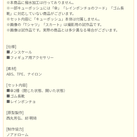
※本商品に撥水加工は行っておりません。
※一部キューポッシュには「傘」「レインポンチョのフード」「ゴム長
靴」に対応していない商品がございます。
※セット内容に「キューポッシュ」本体は付属しません。
※画像の「Tシャツ」「スカート」は撮影用の試作品です。
※画像は試作品です。実際の商品とは多少異なる場合がございます。
[仕様]
■ノンスケール
■フィギュア用アクセサリー
[素材]
ABS、TPE、ナイロン
[セット内容]
■傘2種（閉じた状態、開いた状態）
■ゴム長靴
■レインポンチョ
[原型製作]
西丸芳弘、邱 明琦
[制作協力]
ノアドローム