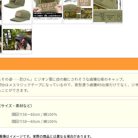
たその姿……忍びん」とジオン軍に目の敵にされそうな鹵獲仕様のキャップ。
部分はメスマジックテープになっているので、哀愁漂う鹵獲MS仕様だけでなく、ジ
ることができます。
（サイズ・素材など）
頭回り58～60cm / 綿100％
頭回り58～60cm / 綿100％
画像はイメージです。実際の商品とは異なる場合があります。