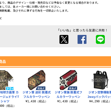
より、商品のデザイン・仕様・発売日などは予告なく変更となる場合があります。
ましては、各メーカー様にお問い合わせください。
無断転載、及びそれに準ずる行為を一切禁止いたします。
ズ
「いいね」と思ったら友達に共有！
商品
地球方面軍 カ
ジオン軍 迷彩 脱着式
ジオン軍旗 脱着式フ
ジオン突撃機動
ージュドライT
フルカラーワッペン
ルカラーワッペン
2wayバックパッ
シャツ
¥1,430（税込）
¥1,430（税込）
¥4,290（税込
,400（税込）