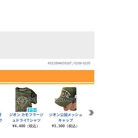
4531894659167 / 0206-0105
軍
ジオン カモフラージ
ジオン公国メッシュ
ジオン軍刺繍ジェッ
ジオン
ク
ュドライTシャツ
キャップ
トキャップ
）
¥4,400（税込）
¥3,300（税込）
¥3,300（税込）
¥4