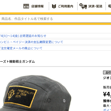
/4(火)～14(金) 出荷遅延のお知らせ
コンビニ・ペイジー決済の支払期限変更について
ご注文確定メールの廃止について
リーズ
機動戦士ガンダム
ジオ
販売
¥4
獲得
最大 
ポイ