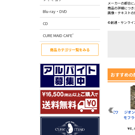
メーカーの都合に
商品の詳細につき
Blu-ray・DVD
画像・テキストの
©創通・サンライ
CD
CURE MAID CAFE’
商品カテゴリ一覧をみる
おすすめの
ワ
ジオン軍 迷彩コイン
ジオン宇宙攻撃軍M-
ジオン公国脱着式ワ
ジオン
ケース
65ジャケット
ッペンブック
モフラ
¥1,320（税込）
¥16,500（税込）
¥4,290（税込）
¥4