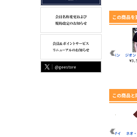
この商品を
脱
キマイラ隊脱着式ワ
公国軍旗盾型脱着式
突撃機動軍ワッペン
ジオン
ッペン
ワッペン
¥1,320（税込）
¥3
@geestore
¥1,760（税込）
¥1,540（税込）
この商品と
ハ
ア・バオア・クー
アナハイム校章脱着
ジオン公国軍 デザイ
ネオ・