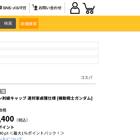
詳細
検索
コスパ
ン刺繍キャップ 連邦軍鹵獲仕様 [機動戦士ガンダム]
価格
,400
（税込）
ポイント
40 pt ＜最大1％ポイントバック！＞
ントについて