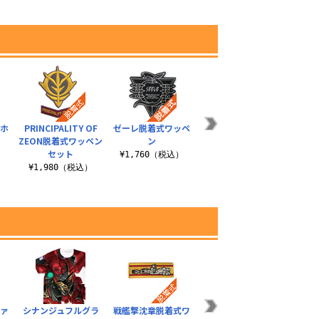
ーホ
PRINCIPALITY OF
ゼーレ脱着式ワッペ
ネルフ脱着式ワッペ
第4の
ZEON脱着式ワッペン
ン
ン
セット
）
¥1,760（税込）
¥1,760（税込）
¥1
¥1,980（税込）
ファ
シナンジュフルグラ
戦艦撃沈章脱着式ワ
地球連邦軍PVCパッ
ゼロ