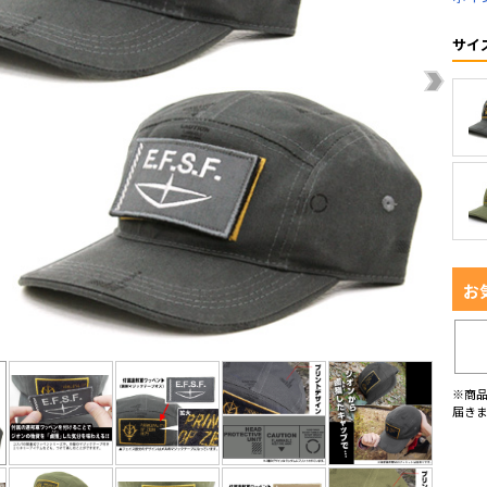
サイ
お
※商
届き