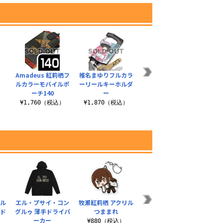
Amadeus 紅莉栖フ
椎名まゆりフルカラ
牧瀬紅莉栖ネクタイ
Ama
ルカラーモバイルポ
ーリールキーホルダ
ルカ
）
¥4,950（税込）
ーチ140
ー
¥1,760（税込）
¥1,870（税込）
¥1
ォル
エル・プサイ・コン
牧瀬紅莉栖 アクリル
未来ガジェット研究
岡部倫
ンド
グルゥ 薄手ドライパ
つままれ
所 フルカラーパスケ
メ 
ーカー
ース
）
¥880（税込）
¥1