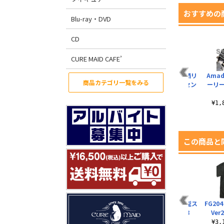
おすすめの
Blu-ray・DVD
CD
CURE MAID CAFE’
β世界線Tシャツ
Amadeus 紅莉栖リ
Ama
商品カテゴリ一覧をみる
バーシブルメッセン
ーリ
¥3,190（税込）
ジャーバッグ
¥7,040（税込）
¥1
この商品と
究
未来ガジェット研究
スーパーハカー Tシ
牧瀬紅莉栖 手帳型ス
FG204
所 リールキーホルダ
ャツ
マホケース158
Ver
ー
¥3,190（税込）
¥4,620（税込）
¥3