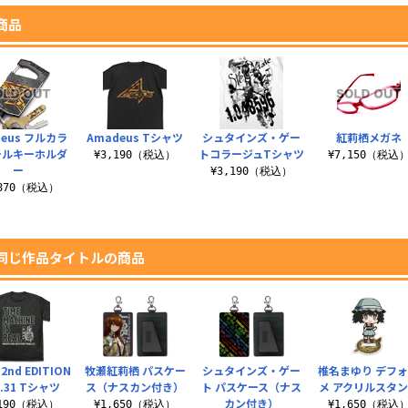
商品
deus フルカラ
Amadeus Tシャツ
シュタインズ・ゲー
紅莉栖メガネ
ールキーホルダ
トコラージュTシャツ
¥3,190（税込）
¥7,150（税込
ー
¥3,190（税込）
,870（税込）
同じ作品タイトルの商品
 2nd EDITION
牧瀬紅莉栖 パスケー
シュタインズ・ゲー
椎名まゆり デフ
2.31 Tシャツ
ス（ナスカン付き）
ト パスケース（ナス
メ アクリルスタ
カン付き）
,190（税込）
¥1,650（税込）
¥1,650（税込