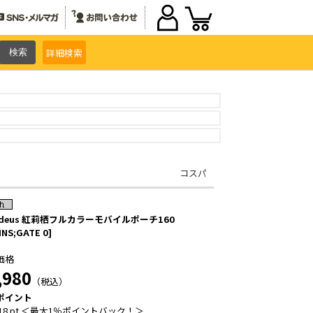
詳細
検索
コスパ
adeus 紅莉栖フルカラーモバイルポーチ160
INS;GATE 0]
価格
,980
（税込）
ポイント
18 pt ＜最大1％ポイントバック！＞