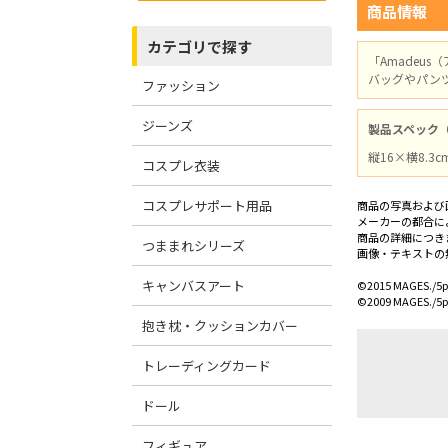
商品情報
カテゴリで探す
「Amade
バッグやパンツ
ファッション
ジーンズ
製品スペック
縦16×横8.3
コスプレ衣装
コスプレサポート用品
商品の写真および
メーカーの都合に
商品の詳細につき
つままれシリーズ
画像・テキストの
キャンバスアート
©2015 MAGES./5pb
©2009 MAGES./5pb
抱き枕・クッションカバー
トレーディングカード
ドール
フィギュア