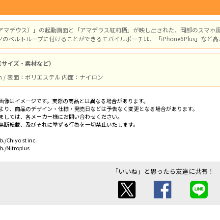
us（アマデウス）」の起動画面と「アマデウス紅莉栖」が映し出された、岡部のスマホ
のベルトループに付けることができるモバイルポーチは、「iPhone6Plus」など
（サイズ・素材など）
cm / 表面：ポリエステル 内面：ナイロン
画像はイメージです。実際の商品とは異なる場合があります。
より、商品のデザイン・仕様・発売日などは予告なく変更となる場合があります。
ましては、各メーカー様にお問い合わせください。
無断転載、及びそれに準ずる行為を一切禁止いたします。
./Chiyo st inc.
./Nitroplus
「いいね」と思ったら友達に共有！