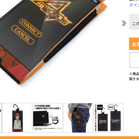
ポイ
こ
お
※商
届き