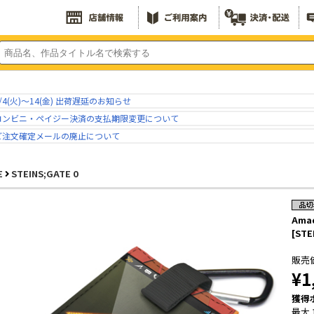
/4(火)～14(金) 出荷遅延のお知らせ
コンビニ・ペイジー決済の支払期限変更について
ご注文確定メールの廃止について
E
STEINS;GATE 0
Am
[STE
販売
¥1
獲得
最大 