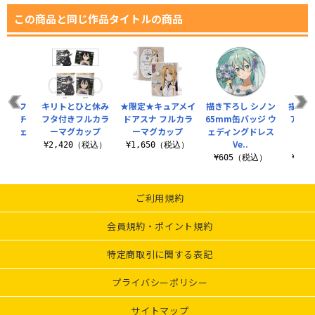
この商品と同じ作品タイトルの商品
 リーフ
キリトとひと休み
★限定★キュアメイ
描き下ろし シノン
描き下
ルマルチ
フタ付きフルカラ
ドアスナ フルカラ
65mm缶バッジ ウ
アクリ
ー ウェ
ーマグカップ
ーマグカップ
ェディングドレス
（大）
..
Ve..
グ
¥2,420（税込）
¥1,650（税込）
税込）
¥605（税込）
¥2,
ご利用規約
会員規約・ポイント規約
特定商取引に関する表記
プライバシーポリシー
サイトマップ