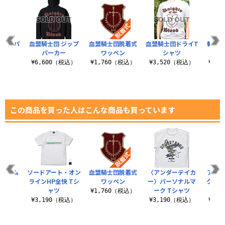
 天竺パ
血盟騎士団 ジップ
血盟騎士団脱着式
血盟騎士団ドライT
転移
ー
パーカー
ワッペン
シャツ
ス
（税込）
¥6,600（税込）
¥1,760（税込）
¥3,520（税込）
¥1,
この商品を買った人はこんな商品も買っています
チャーム
ソードアート・オン
血盟騎士団脱着式
〈アンダーテイカ
アナ
ップ
ラインHP全快 Tシ
ワッペン
ー〉パーソナルマ
クトロ
ャツ
ーク Tシャツ
イ
（税込）
¥1,760（税込）
¥3,190（税込）
¥3,190（税込）
¥3,