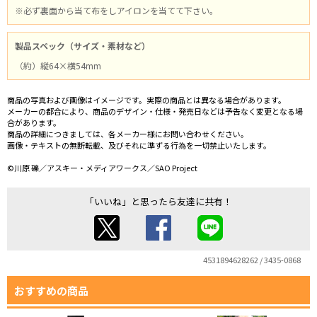
※必ず裏面から当て布をしアイロンを当てて下さい。
製品スペック（サイズ・素材など）
（約）縦64×横54mm
商品の写真および画像はイメージです。実際の商品とは異なる場合があります。
メーカーの都合により、商品のデザイン・仕様・発売日などは予告なく変更となる場
合があります。
商品の詳細につきましては、各メーカー様にお問い合わせください。
画像・テキストの無断転載、及びそれに準ずる行為を一切禁止いたします。
©川原 礫／アスキー・メディアワークス／SAO Project
「いいね」と思ったら友達に共有！
4531894628262 / 3435-0868
おすすめの商品