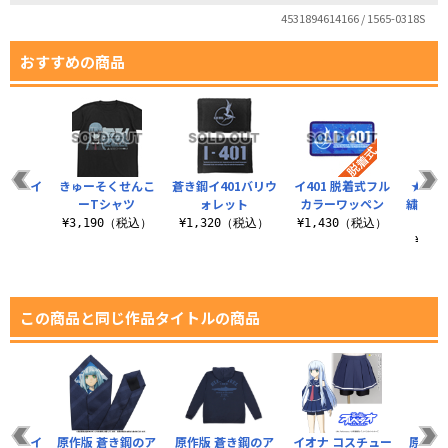
4531894614166 / 1565-0318S
おすすめの商品
1ドライ
きゅーそくせんこ
蒼き鋼イ401バリウ
イ401 脱着式フル
★限定
ャツ
ーTシャツ
ォレット
カラーワッペン
繍メッ
（税込）
¥3,190（税込）
¥1,320（税込）
¥1,430（税込）
¥7,
この商品と同じ作品タイトルの商品
1ドライ
原作版 蒼き鋼のア
原作版 蒼き鋼のア
イオナ コスチュー
原作版