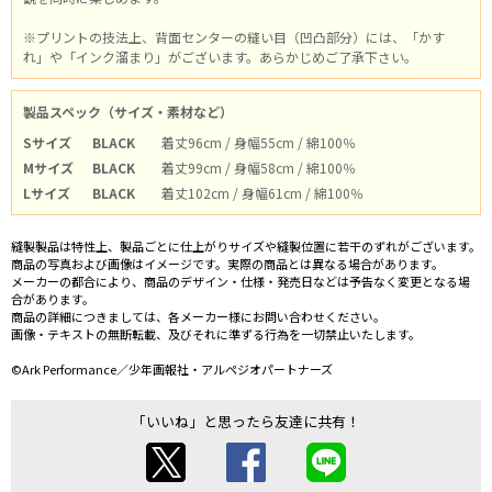
※プリントの技法上、背面センターの縫い目（凹凸部分）には、「かす
れ」や「インク溜まり」がございます。あらかじめご了承下さい。
製品スペック（サイズ・素材など）
Sサイズ
BLACK
着丈96cm / 身幅55cm / 綿100％
Mサイズ
BLACK
着丈99cm / 身幅58cm / 綿100％
Lサイズ
BLACK
着丈102cm / 身幅61cm / 綿100％
縫製製品は特性上、製品ごとに仕上がりサイズや縫製位置に若干のずれがございます。
商品の写真および画像はイメージです。実際の商品とは異なる場合があります。
メーカーの都合により、商品のデザイン・仕様・発売日などは予告なく変更となる場
合があります。
商品の詳細につきましては、各メーカー様にお問い合わせください。
画像・テキストの無断転載、及びそれに準ずる行為を一切禁止いたします。
©Ark Performance／少年画報社・アルペジオパートナーズ
「いいね」と思ったら友達に共有！