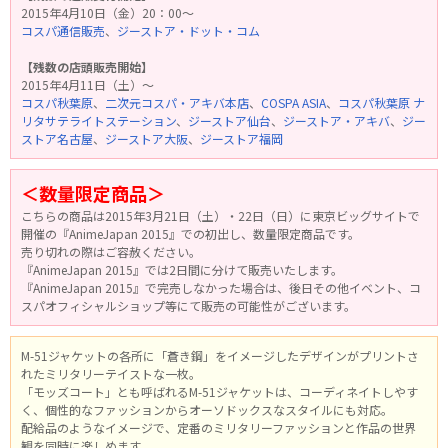
2015年4月10日（金）20：00～
コスパ通信販売
、
ジーストア・ドット・コム
【残数の店頭販売開始】
2015年4月11日（土）～
コスパ秋葉原
、
二次元コスパ・アキバ本店
、
COSPA ASIA
、
コスパ秋葉原 ナ
リタサテライトステーション
、
ジーストア仙台
、
ジーストア・アキバ
、
ジー
ストア名古屋
、
ジーストア大阪
、
ジーストア福岡
＜数量限定商品＞
こちらの商品は2015年3月21日（土）・22日（日）に東京ビッグサイトで
開催の『AnimeJapan 2015』での初出し、数量限定商品です。
売り切れの際はご容赦ください。
『AnimeJapan 2015』では2日間に分けて販売いたします。
『AnimeJapan 2015』で完売しなかった場合は、後日その他イベント、コ
スパオフィシャルショップ等にて販売の可能性がございます。
M-51ジャケットの各所に「蒼き鋼」をイメージしたデザインがプリントさ
れたミリタリーテイストな一枚。
「モッズコート」とも呼ばれるM-51ジャケットは、コーディネイトしやす
く、個性的なファッションからオーソドックスなスタイルにも対応。
配給品のようなイメージで、定番のミリタリーファッションと作品の世界
観を同時に楽しめます。