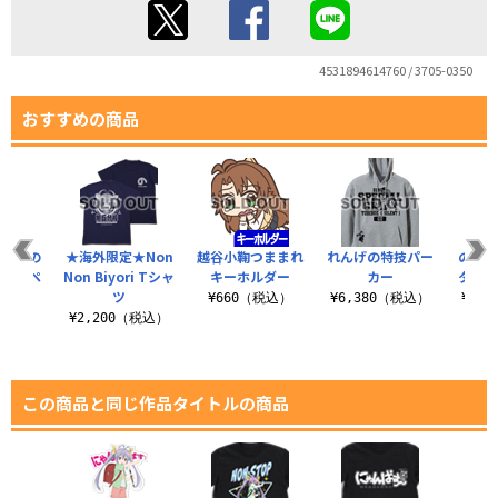
4531894614760 / 3705-0350
おすすめの商品
原作版の
★海外限定★Non
越谷小鞠つままれ
れんげの特技パー
のん
よりタペ
Non Biyori Tシャ
キーホルダー
カー
タつ
リー
ツ
¥660（税込）
¥6,380（税込）
¥1,
（税込）
¥2,200（税込）
この商品と同じ作品タイトルの商品