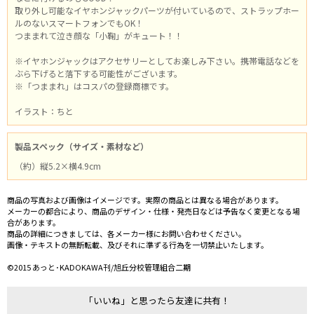
取り外し可能なイヤホンジャックパーツが付いているので、ストラップホー
ルのないスマートフォンでもOK！
つままれて泣き顔な「小鞠」がキュート！！
※イヤホンジャックはアクセサリーとしてお楽しみ下さい。携帯電話などを
ぶら下げると落下する可能性がございます。
※「つままれ」はコスパの登録商標です。
イラスト：ちと
製品スペック（サイズ・素材など）
（約）縦5.2×横4.9cm
商品の写真および画像はイメージです。実際の商品とは異なる場合があります。
メーカーの都合により、商品のデザイン・仕様・発売日などは予告なく変更となる場
合があります。
商品の詳細につきましては、各メーカー様にお問い合わせください。
画像・テキストの無断転載、及びそれに準ずる行為を一切禁止いたします。
©2015 あっと･KADOKAWA刊/旭丘分校管理組合二期
「いいね」と思ったら友達に共有！