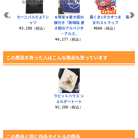
ックスト
カーニバルだよTシ
★限定★蒼き鋼の
霧くまsタカオつま
霧くま
プ
ャツ
旗付き「劇場版 蒼
まれストラップ
れキ
き鋼のアルペジオ
（税込）
¥3,190（税込）
¥660（税込）
¥6
－アルス..
¥4,277（税込）
この商品を買った人はこんな商品も買っています
ラビットハウス シ
ョルダートート
¥2,200（税込）
この商品と同じ作品タイトルの商品