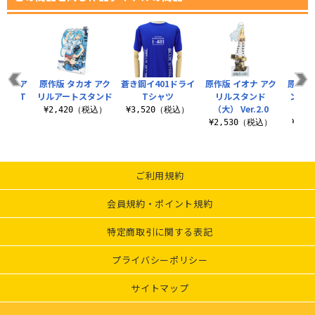
き鋼のア
原作版 タカオ アク
蒼き鋼イ401ドライ
原作版 イオナ アク
原作版
ドライT
リルアートスタンド
Tシャツ
リルスタンド
ンクシ
ツ
（大） Ver.2.0
ト
¥2,420（税込）
¥3,520（税込）
（税込）
¥2,530（税込）
¥8,
ご利用規約
会員規約・ポイント規約
特定商取引に関する表記
プライバシーポリシー
サイトマップ