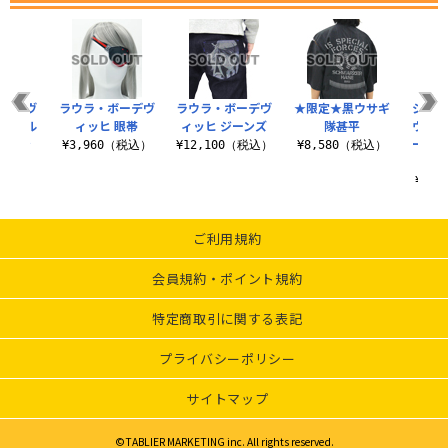
ボーデヴ
ラウラ・ボーデヴ
ラウラ・ボーデヴ
★限定★黒ウサギ
シャル
着式フル
ィッヒ 眼帯
ィッヒ ジーンズ
隊甚平
ウラ着
ッペン
ーバッ
¥3,960（税込）
¥12,100（税込）
¥8,580（税込）
ナー
（税込）
¥3,
ご利用規約
会員規約・ポイント規約
特定商取引に関する表記
プライバシーポリシー
サイトマップ
©TABLIER MARKETING inc. All rights reserved.