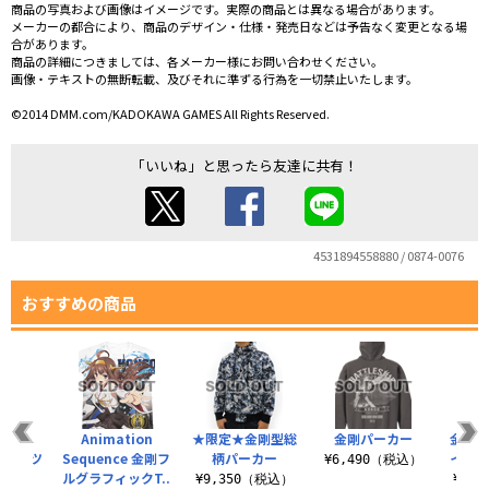
商品の写真および画像はイメージです。実際の商品とは異なる場合があります。
メーカーの都合により、商品のデザイン・仕様・発売日などは予告なく変更となる場
合があります。
商品の詳細につきましては、各メーカー様にお問い合わせください。
画像・テキストの無断転載、及びそれに準ずる行為を一切禁止いたします。
©2014 DMM.com/KADOKAWA GAMES All Rights Reserved.
「いいね」と思ったら友達に共有！
4531894558880 / 0874-0076
おすすめの商品
限定
Animation
★限定★金剛型総
金剛パーカー
金剛フ
 Tシャツ
Sequence 金剛フ
柄パーカー
インド
¥6,490（税込）
ルグラフィックT..
（税込）
¥9,350（税込）
¥5,