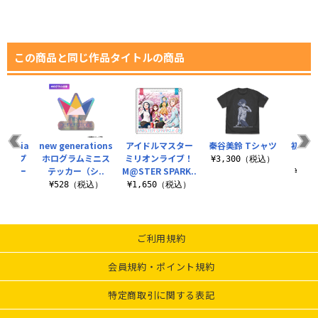
この商品と同じ作品タイトルの商品
razia
new generations
アイドルマスター
秦谷美鈴 Tシャツ
初星学
キャップ
ホログラムミニス
ミリオンライブ！
ー
¥3,300（税込）
テッカー
テッカー（シ..
M@STER SPARK..
¥2,
¥528（税込）
¥1,650（税込）
（税込）
ご利用規約
会員規約・ポイント規約
特定商取引に関する表記