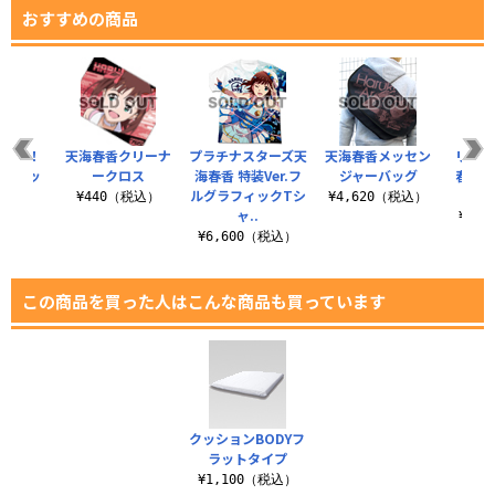
おすすめの商品
ライブ！
天海春香クリーナ
プラチナスターズ天
天海春香メッセン
リニュ
ストラッ
ークロス
海春香 特装Ver.フ
ジャーバッグ
春香シ
ルグラフィックTシ
¥440（税込）
¥4,620（税込）
ャ..
税込）
¥2,
¥6,600（税込）
この商品を買った人はこんな商品も買っています
クッションBODYフ
ラットタイプ
¥1,100（税込）