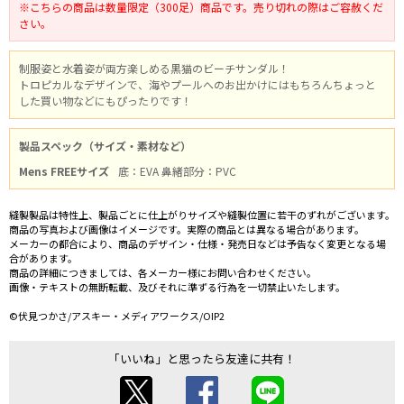
※こちらの商品は数量限定（300足）商品です。売り切れの際はご容赦くだ
さい。
制服姿と水着姿が両方楽しめる黒猫のビーチサンダル！
トロピカルなデザインで、海やプールへのお出かけにはもちろんちょっと
した買い物などにもぴったりです！
製品スペック（サイズ・素材など）
Mens FREEサイズ
底：EVA 鼻緒部分：PVC
縫製製品は特性上、製品ごとに仕上がりサイズや縫製位置に若干のずれがございます。
商品の写真および画像はイメージです。実際の商品とは異なる場合があります。
メーカーの都合により、商品のデザイン・仕様・発売日などは予告なく変更となる場
合があります。
商品の詳細につきましては、各メーカー様にお問い合わせください。
画像・テキストの無断転載、及びそれに準ずる行為を一切禁止いたします。
©伏見つかさ/アスキー・メディアワークス/OIP2
「いいね」と思ったら友達に共有！