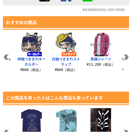
4531894533436 / 3023-0938G
おすすめの商品
グタオル
神猫つままれキー
白猫つままれスト
黒猫ジャージ
千葉弁
ホルダー
ラップ
校
（税込）
¥13,200（税込）
¥660（税込）
¥660（税込）
¥1,
この商品を買った人はこんな商品も買っています