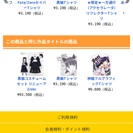
ODYフ
Fate/Zeroセイバ
黒猫Tシャツ
★限定★一方通行
あたし
タイプ
ーTシャツ
（アクセラレータ）
バ
¥3,190（税込）
リフレクターTシャ
（税込）
¥3,190（税込）
¥3,
ツ
¥3,190（税込）
この商品と同じ作品タイトルの商品
黒猫コスチューム
黒猫Tシャツ
神猫フルグラフィ
セット リニューア
ックTシャツ
¥3,190（税込）
ルVer.
¥6,600（税込）
¥93,500（税込）
ご利用規約
会員規約・ポイント規約