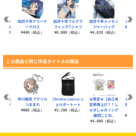
マスター
如月千早クリーナ
如月千早フルグラ
如月千早メッセン
ミリオ
ーオール
ークロス
フィックTシャツ
ジャーバッグ
如月千
フルグラ
¥440（税込）
¥6,600（税込）
¥4,620（税込）
..
¥8
（税込）
この商品と同じ作品タイトルの商品
『働いた
市川雛菜 アクリル
Chrono-Lexica シ
★限定★【自己肯
★限定
Tシャツ
つままれ
ョルダートート
定感爆上げ↑↑し
刺繍ワ
ゅきしゅきソング
202
（税込）
¥880（税込）
¥2,200（税込）
藤田ことね..
¥16,
¥4,800（税込）