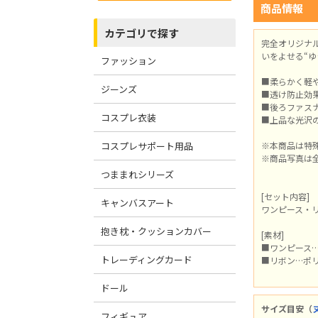
商品情報
カテゴリで探す
完全オリジナ
いをよせる“ゆ
ファッション
■柔らかく軽
ジーンズ
■透け防止効
■後ろファス
コスプレ衣装
■上品な光沢
コスプレサポート用品
※本商品は特
※商品写真は
つままれシリーズ
[セット内容]
キャンバスアート
ワンピース・
抱き枕・クッションカバー
[素材]
■ワンピース…
トレーディングカード
■リボン…ポリ
ドール
サイズ目安（
フィギュア