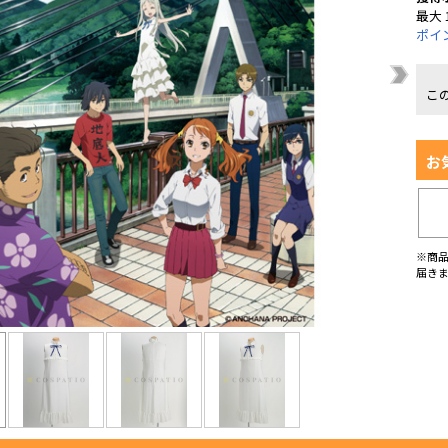
最大 
ポイ
こ
お
※商
届き