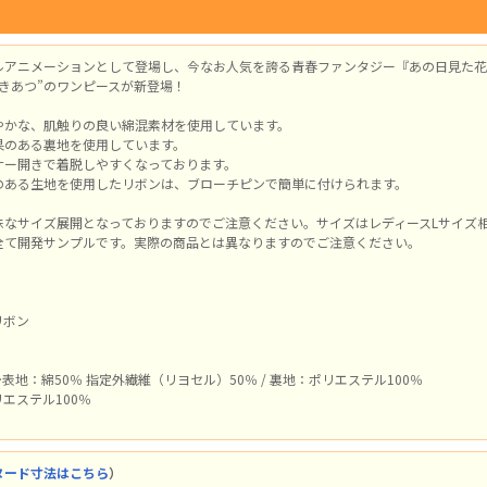
ルアニメーションとして登場し、今なお人気を誇る青春ファンタジー『あの日見た花
きあつ”のワンピースが新登場！
やかな、肌触りの良い綿混素材を使用しています。
果のある裏地を使用しています。
ナー開きで着脱しやすくなっております。
のある生地を使用したリボンは、ブローチピンで簡単に付けられます。
殊なサイズ展開となっておりますのでご注意ください。サイズはレディースLサイズ
全て開発サンプルです。実際の商品とは異なりますのでご注意ください。
リボン
表地：綿50％ 指定外繊維（リヨセル）50％ / 裏地：ポリエステル100％
エステル100％
ヌード寸法はこちら
）