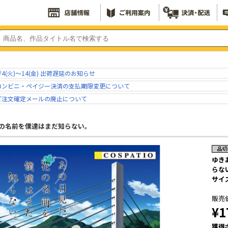
/4(火)～14(金) 出荷遅延のお知らせ
コンビニ・ペイジー決済の支払期限変更について
ご注文確定メールの廃止について
の名前を僕達はまだ知らない。
ゆき
らな
サイズ
販売
¥1
獲得