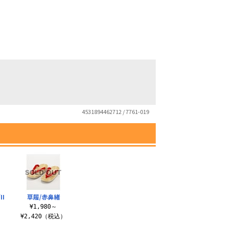
4531894462712 / 7761-019
I
草履/赤鼻緒
¥1,980～
）
¥2,420（税込）