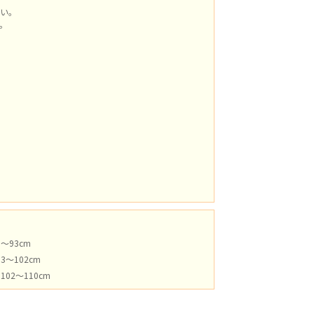
い。
。
8～93cm
93～102cm
102～110cm