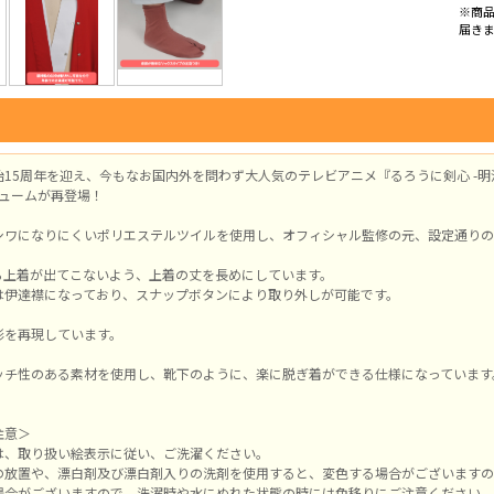
※商
届き
始15周年を迎え、今もなお国内外を問わず大人気のテレビアニメ『るろうに剣心 -明
チュームが再登場！
シワになりにくいポリエステルツイルを使用し、オフィシャル監修の元、設定通りの
ら上着が出てこないよう、上着の丈を長めにしています。
は伊達襟になっており、スナップボタンにより取り外しが可能です。
形を再現しています。
ッチ性のある素材を使用し、靴下のように、楽に脱ぎ着ができる仕様になっています
注意＞
は、取り扱い絵表示に従い、ご洗濯ください。
の放置や、漂白剤及び漂白剤入りの洗剤を使用すると、変色する場合がございますの
場合がございますので、洗濯時や水にぬれた状態の時には色移りにご注意ください。