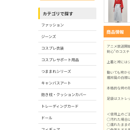
カテゴリで探す
ファッション
商品情報
ジーンズ
アニメ放送開
コスプレ衣装
剣心”のコス
コスプレサポート用品
上着と袴には
つままれシリーズ
動いても袴か
襦袢風の白襟
キャンバスアート
本格的な袴の
抱き枕・クッションカバー
足袋はストレ
トレーディングカード
＜使用上のご
ドール
○汚れた場合
○濡れたまま
フィギュア
○色落ちする