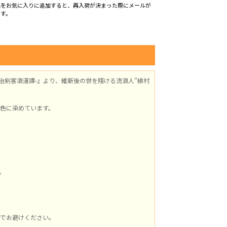
品をお気に入りに追加すると、再入荷が決まった際にメールが
ます。
治剣客浪漫譚-』より、維新後の世を翔ける流浪人”緋村
色に染めています。
。
でお避けください。