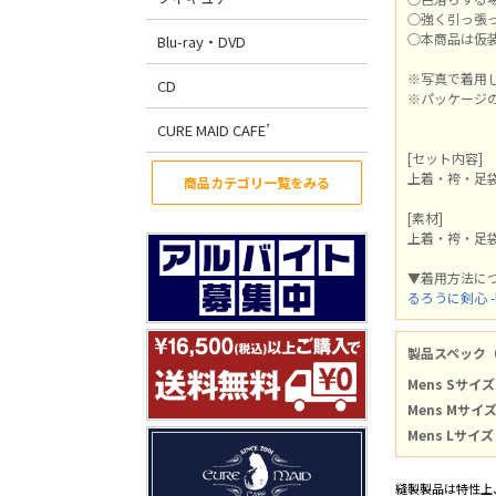
○強く引っ張
○本商品は仮
Blu-ray・DVD
※写真で着用
CD
※パッケージ
CURE MAID CAFE’
[セット内容]
上着・袴・足
商品カテゴリ一覧をみる
[素材]
上着・袴・足袋
▼着用方法に
るろうに剣心 
製品スペック
Mens Sサイズ
Mens Mサイ
Mens Lサイズ
縫製製品は特性上