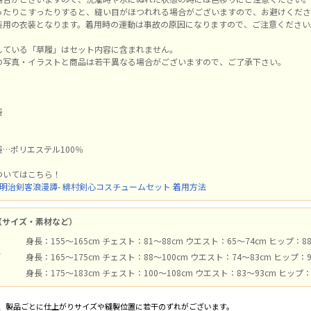
ったりこすったりすると、縫い目がほつれれる場合がございますので、お避けくださ
装用の衣装となります。着用時の運動は事故の原因になりますので、ご注意ください
している「草履」はセット内容に含まれません。
の写真・イラストと商品は若干異なる場合がございますので、ご了承下さい。
袋
…ポリエステル100％
ついてはこちら！
-明治剣客浪漫譚- 緋村剣心コスチュームセット 着用方法
（サイズ・素材など）
身長：155～165cm チェスト：81～88cm ウエスト：65～74cm ヒップ：8
ズ
身長：165～175cm チェスト：88～100cm ウエスト：74～83cm ヒップ：
身長：175～183cm チェスト：100～108cm ウエスト：83～93cm ヒップ：
、製品ごとに仕上がりサイズや縫製位置に若干のずれがございます。