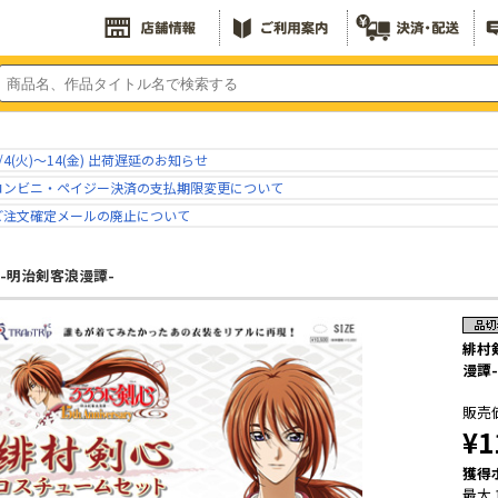
/4(火)～14(金) 出荷遅延のお知らせ
コンビニ・ペイジー決済の支払期限変更について
ご注文確定メールの廃止について
-明治剣客浪漫譚-
緋村
漫譚-
販売
¥1
獲得
最大 