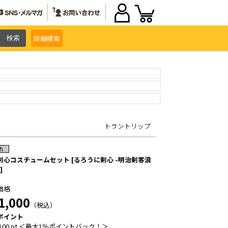
詳細
検索
トラントリップ
剣心コスチュームセット [るろうに剣心 -明治剣客浪
]
価格
1,000
（税込）
ポイント
100 pt ＜最大1％ポイントバック！＞