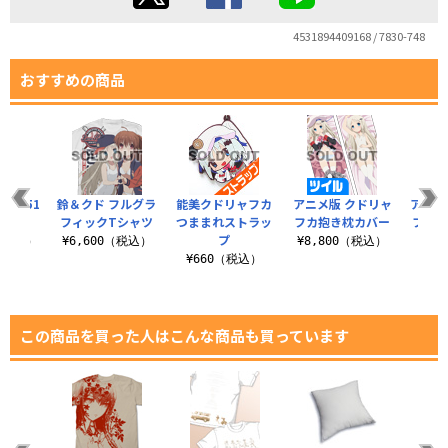
4531894409168 / 7830-748
おすすめの商品
M-51
鈴＆クド フルグラ
能美クドリャフカ
アニメ版 クドリャ
アニメ
ット
フィックTシャツ
つままれストラッ
フカ抱き枕カバー
フカク
プ
0（税込）
¥6,600（税込）
¥8,800（税込）
¥660（税込）
¥4
この商品を買った人はこんな商品も買っています