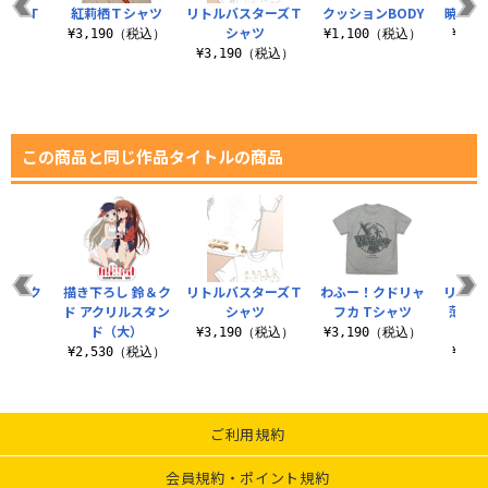
アスカＴ
紅莉栖Ｔシャツ
リトルバスターズＴ
クッションBODY
暁美ほ
ツ
シャツ
¥3,190（税込）
¥1,100（税込）
¥3,
（税込）
¥3,190（税込）
この商品と同じ作品タイトルの商品
カ アク
描き下ろし 鈴＆ク
リトルバスターズＴ
わふー！クドリャ
リトル
ままれ
ド アクリルスタン
シャツ
フカ Tシャツ
薄手
ド（大）
税込）
¥3,190（税込）
¥3,190（税込）
¥2,530（税込）
¥6,
ご利用規約
会員規約・ポイント規約