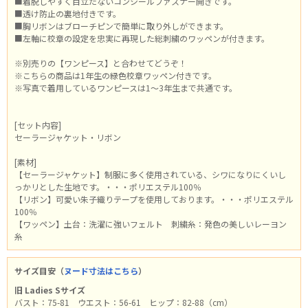
■着脱しやすく目立たないコンシールファスナー開きです。
■透け防止の裏地付きです。
■胸リボンはブローチピンで簡単に取り外しができます。
■左軸に校章の設定を忠実に再現した総刺繍のワッペンが付きます。
※別売りの【ワンピース】と合わせてどうぞ！
※こちらの商品は1年生の緑色校章ワッペン付きです。
※写真で着用しているワンピースは1～3年生まで共通です。
[セット内容]
セーラージャケット・リボン
[素材]
【セーラージャケット】制服に多く使用されている、シワになりにくいし
っかリとした生地です。・・・ポリエステル100％
【リボン】可愛い朱子織りテープを使用しております。・・・ポリエステル
100％
【ワッペン】土台：洗濯に強いフェルト 刺繍糸：発色の美しいレーヨン
糸
サイズ目安（
ヌード寸法はこちら
）
旧 Ladies Sサイズ
バスト：75-81 ウエスト：56-61 ヒップ：82-88（cm）