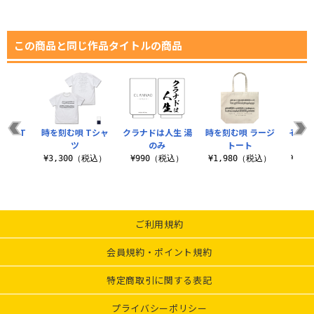
この商品と同じ作品タイトルの商品
スト T
時を刻む唄 Tシャ
クラナドは人生 湯
時を刻む唄 ラージ
それと
ツ
ツ
のみ
トート
（税込）
¥3,300（税込）
¥990（税込）
¥1,980（税込）
¥3,
ご利用規約
会員規約・ポイント規約
特定商取引に関する表記
プライバシーポリシー