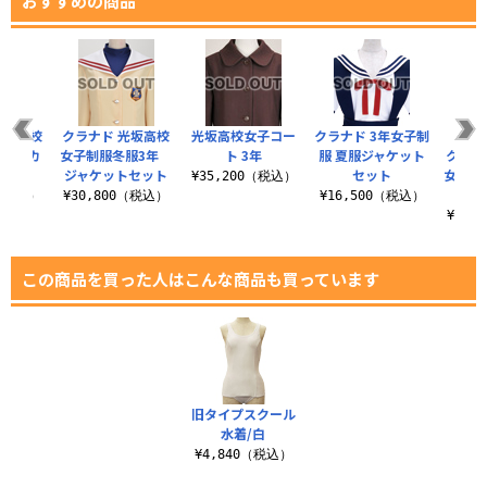
おすすめの商品
光坂高校
クラナド 光坂高校
光坂高校女子コー
クラナド 3年女子制
【受注
冬服スカ
女子制服冬服3年
ト 3年
服 夏服ジャケット
クラナ
ト
ジャケットセット
セット
女子制
¥35,200（税込）
ジ
0（税込）
¥30,800（税込）
¥16,500（税込）
¥30,
この商品を買った人はこんな商品も買っています
旧タイプスクール
水着/白
¥4,840（税込）