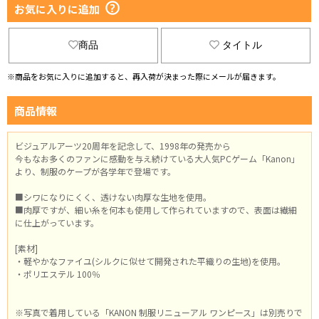
お気に入りに追加
商品
タイトル
※商品をお気に入りに追加すると、再入荷が決まった際にメールが届きます。
商品情報
ビジュアルアーツ20周年を記念して、1998年の発売から
今もなお多くのファンに感動を与え続けている大人気PCゲーム「Kanon」
より、制服のケープが各学年で登場です。
■シワになりにくく、透けない肉厚な生地を使用。
■肉厚ですが、細い糸を何本も使用して作られていますので、表面は繊細
に仕上がっています。
[素材]
・軽やかなファイユ(シルクに似せて開発された平織りの生地)を使用。
・ポリエステル 100％
※写真で着用している「KANON 制服リニューアル ワンピース」は別売りで