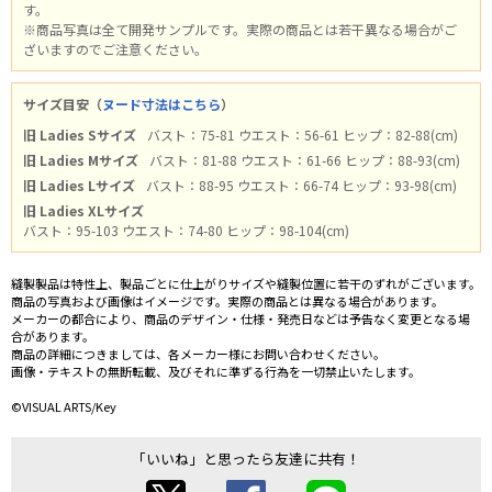
す。
※商品写真は全て開発サンプルです。実際の商品とは若干異なる場合がご
ざいますのでご注意ください。
サイズ目安（
ヌード寸法はこちら
）
旧 Ladies Sサイズ
バスト：75-81 ウエスト：56-61 ヒップ：82-88(cm)
旧 Ladies Mサイズ
バスト：81-88 ウエスト：61-66 ヒップ：88-93(cm)
旧 Ladies Lサイズ
バスト：88-95 ウエスト：66-74 ヒップ：93-98(cm)
旧 Ladies XLサイズ
バスト：95-103 ウエスト：74-80 ヒップ：98-104(cm)
縫製製品は特性上、製品ごとに仕上がりサイズや縫製位置に若干のずれがございます。
商品の写真および画像はイメージです。実際の商品とは異なる場合があります。
メーカーの都合により、商品のデザイン・仕様・発売日などは予告なく変更となる場
合があります。
商品の詳細につきましては、各メーカー様にお問い合わせください。
画像・テキストの無断転載、及びそれに準ずる行為を一切禁止いたします。
©VISUAL ARTS/Key
「いいね」と思ったら友達に共有！