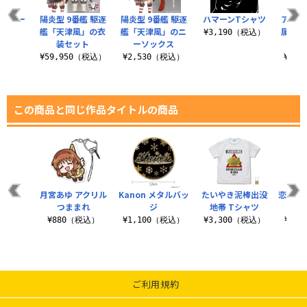
ペチコー
陽炎型 9番艦 駆逐
陽炎型 9番艦 駆逐
ハマーンTシャツ
アニメ
艦「天津風」の衣
艦「天津風」のニ
属柊学
¥3,190（税込）
装セット
ーソックス
（税込）
¥59,950（税込）
¥2,530（税込）
¥1,
この商品と同じ作品タイトルの商品
月宮あゆ アクリル
Kanon メタルバッ
たいやき泥棒出没
恋はい
つままれ
ジ
地帯 Tシャツ
だ
¥880（税込）
¥1,100（税込）
¥3,300（税込）
¥3,
ご利用規約