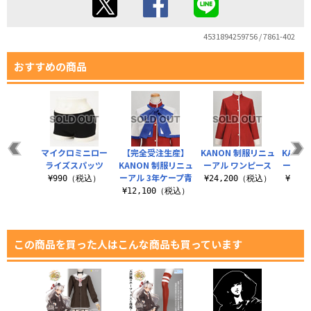
4531894259756 / 7861-402
おすすめの商品
マイクロミニロー
【完全受注生産】
KANON 制服リニュ
KANO
ライズスパッツ
KANON 制服リニュ
ーアル ワンピース
ーアル
ーアル 3年ケープ青
¥990（税込）
¥24,200（税込）
¥12,
¥12,100（税込）
この商品を買った人はこんな商品も買っています