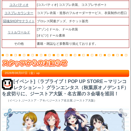
コスパティオ
[コスパティオ] コスプレ衣装、コスプレサポート
コスプレカウンター
コスプレ衣装・造形のフルオーダーサービス、衣装制作の窓口
闘魂SHOPサテライト
プロレス関連グッズ、チケット販売
[アゾン] ドール、ドール衣装
リトルワールド
[オビツ] ドール素体
その他
書籍・雑誌など多数取り揃えております。
2026年08月07日（金）up
[イベント]〈ラブライブ！POP UP STORE～マリンコ
レクション～〉グランエンタス（秋葉原オノデン１F）
を皮切りに、ジーストア大阪・名古屋の３会場を巡回！
（
イベント
,
ジーストア・アキバ
,
ジーストア名古屋
,
ジーストア大阪
）