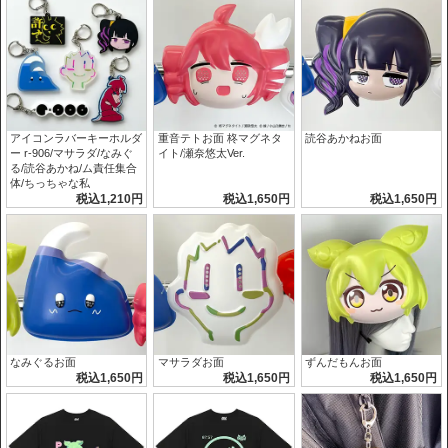
アイコンラバーキーホルダ
重音テトお面 柊マグネタ
読谷あかねお面
ー r-906/マサラダ/なみぐ
イト/瀬奈悠太Ver.
る/読谷あかね/ム責任集合
体/ちっちゃな私
税込1,210円
税込1,650円
税込1,650円
なみぐるお面
マサラダお面
ずんだもんお面
税込1,650円
税込1,650円
税込1,650円