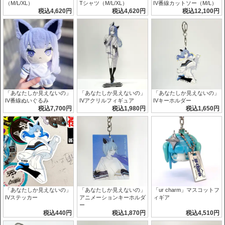
（M/L/XL）
Tシャツ（M/L/XL）
IV番線カットソー（M/L）
税込4,620円
税込4,620円
税込12,100円
「あなたしか見えないの」
「あなたしか見えないの」
「あなたしか見えないの」
IV番線ぬいぐるみ
IVアクリルフィギュア
IVキーホルダー
税込7,700円
税込1,980円
税込1,650円
「あなたしか見えないの」
「あなたしか見えないの」
「ur charm」マスコットフ
IVステッカー
アニメーションキーホルダ
ィギア
ー
税込440円
税込1,870円
税込4,510円