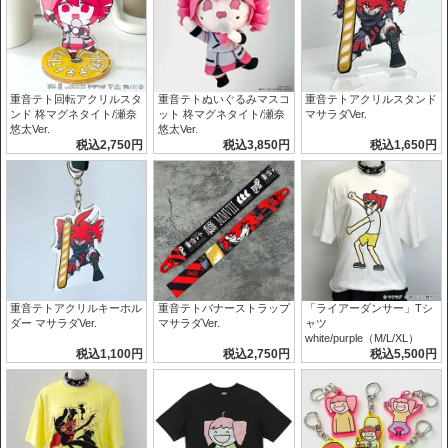
重音テト回転アクリルスタ
重音テトぬいぐるみマスコ
重音テトアクリルスタンド
ンド 柊マグネタイト/瀬奈
ット 柊マグネタイト/瀬奈
マサラダVer.
悠太Ver.
悠太Ver.
税込2,750円
税込3,850円
税込1,650円
重音テトアクリルキーホル
重音テトバナーストラップ
「ライアーダンサー」Tシ
ダー マサラダVer.
マサラダVer.
ャツ
white/purple（M/L/XL）
税込1,100円
税込2,750円
税込5,500円