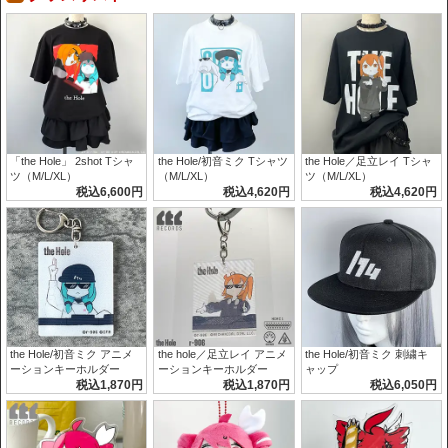
「the Hole」 2shot Tシャ
the Hole/初音ミク Tシャツ
the Hole／足立レイ Tシャ
ツ（M/L/XL）
（M/L/XL）
ツ（M/L/XL）
税込6,600円
税込4,620円
税込4,620円
the Hole/初音ミク アニメ
the hole／足立レイ アニメ
the Hole/初音ミク 刺繍キ
ーションキーホルダー
ーションキーホルダー
ャップ
税込1,870円
税込1,870円
税込6,050円