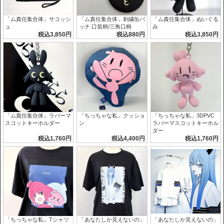
「ム責任集合体」サコッシ
「ム責任集合体」刺繍缶バ
「ム責任集合体」ぬいぐる
ュ
ッチ 口笛柄/三角口柄
み
税込3,850円
税込880円
税込3,850円
「ム責任集合体」ラバーマ
「ちっちゃな私」クッショ
「ちっちゃな私」3DPVC
スコットキーホルダー
ン
ラバーマスコットキーホル
ダー
税込1,760円
税込4,400円
税込1,760円
「ちっちゃな私」Tシャツ
「あなたしか見えないの」
「あなたしか見えないの」