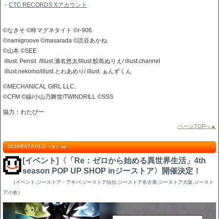
・
CTC RECORDS Xアカウント
©なきそ ©柊マグネタイト ©r-906
©namigroove ©masarada ©読谷あかね
©山本 ©SEE
illust. Pensil. /illust.瀬名悠太/illust.鮫島ぬりえ/ illust.channel
illust.nekomo/illust.とわあめり/ illust. ぁんずくん
©MECHANICAL GIRL LLC.
©CFM ©線/小山乃舞世/TWINDRILL ©SSS
協力：わたぴー
ページTOPへ▲
2026年07月01日（水）up
[イベント]〈「Re：ゼロから始める異世界生活」4th
season POP UP SHOP inジーストア〉開催決定！
（
イベント
,
ジーストア・アキバ
,
ジーストア仙台
,
ジーストア名古屋
,
ジーストア大阪
,
ジースト
ア小倉
）