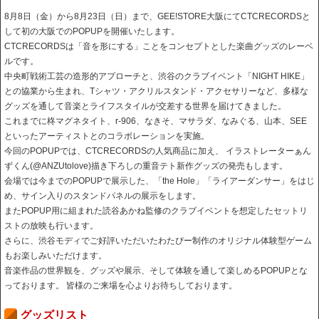
8月8日（金）から8月23日（日）まで、GEE!STORE大阪にてCTCRECORDSと
して初の大阪でのPOPUPを開催いたします。
CTCRECORDSは「音を形にする」ことをコンセプトとした楽曲グッズのレーベ
ルです。
中央町戦術工芸の造形的アプローチと、渋谷のクラブイベント「NIGHT HIKE」
との協業から生まれ、Tシャツ・アクリルスタンド・アクセサリーなど、多様な
グッズを通して音楽とライフスタイルが交差する世界を届けてきました。
これまでに柊マグネタイト、r-906、なきそ、マサラダ、なみぐる、山本、SEE
といったアーティストとのコラボレーションを実施。
今回のPOPUPでは、CTCRECORDSの人気商品に加え、 イラストレーターぁん
ずくん(@ANZUtolove)描き下ろしの重音テト新作グッズの発売もします。
会場では今までのPOPUPで展示した、「the Hole」「ライアーダンサー」をはじ
め、サイン入りのスタンドパネルの展示をします。
またPOPUP用に組まれた読谷あかね監修のクラブイベントを想定したセットリ
ストの放映も行います。
さらに、渋谷モディでご好評いただいたわたぴー制作のオリジナル体験型ゲーム
もお楽しみいただけます。
音楽作品の世界観を、グッズや展示、そして体験を通して楽しめるPOPUPとな
っております。 皆様のご来場を心よりお待ちしております。
グッズリスト