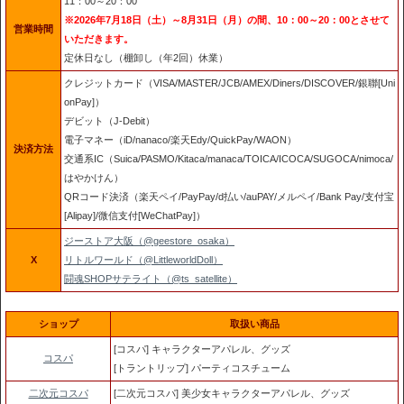
11：00～20：00
※2026年7月18日（土）～8月31日（月）の間、10：00～20：00とさせて
営業時間
いただきます。
定休日なし（棚卸し（年2回）休業）
クレジットカード（VISA/MASTER/JCB/AMEX/Diners/DISCOVER/銀聯[Uni
onPay]）
デビット（J-Debit）
電子マネー（iD/nanaco/楽天Edy/QuickPay/WAON）
決済方法
交通系IC（Suica/PASMO/Kitaca/manaca/TOICA/ICOCA/SUGOCA/nimoca/
はやかけん）
QRコード決済（楽天ペイ/PayPay/d払い/auPAY/メルペイ/Bank Pay/支付宝
[Alipay]/微信支付[WeChatPay]）
ジーストア大阪（@geestore_osaka）
X
リトルワールド（@LittleworldDoll）
闘魂SHOPサテライト（@ts_satellite）
ショップ
取扱い商品
[コスパ] キャラクターアパレル、グッズ
コスパ
[トラントリップ] パーティコスチューム
二次元コスパ
[二次元コスパ] 美少女キャラクターアパレル、グッズ