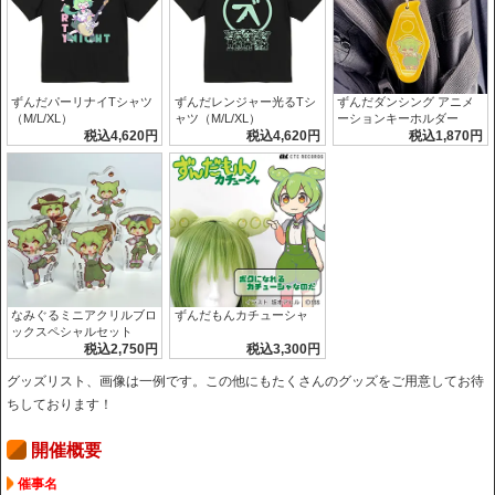
ずんだパーリナイTシャツ
ずんだレンジャー光るTシ
ずんだダンシング アニメ
（M/L/XL）
ャツ（M/L/XL）
ーションキーホルダー
税込4,620円
税込4,620円
税込1,870円
なみぐるミニアクリルブロ
ずんだもんカチューシャ
ックスペシャルセット
税込2,750円
税込3,300円
グッズリスト、画像は一例です。この他にもたくさんのグッズをご用意してお待
ちしております！
開催概要
催事名