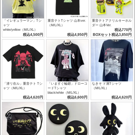
「イレギュラーマン」Tシ
重音テトTシャツ 山本ver.
重音テトアクリルキーホル
ャツ
（M/L/XL）
ダー 山本Ver.
white/yellow（M/L/XL）
税込770円
税込4,500円
税込4,950円
BOXセット税込3,850円
「潜リ在ル」重音テト Tシ
「いますぐ輪廻」ドローコ
なきそ ド屑Tシャツ
ャツ（M/L/XL）
ードTシャツ
（M/L/XL）
black/white（M/L/XL）
税込4,620円
税込6,600円
税込4,620円