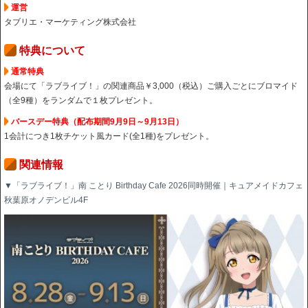
運営
タブリエ・マーケティング株式会社
特典について
通常特典
会場にて「ラブライブ！」の関連商品￥3,000（税込）ご購入ごとにブロマイド
（全9種）をランダムで１枚プレゼント。
バースデー特典（配布期間9月9日～9月13日）
1会計につき1枚チケット風カード(全1種)をプレゼント。
関連情報
▼「ラブライブ！」南 ことり Birthday Cafe 2026同時開催｜キュアメイドカフェ
秋葉原オノデンビル4F